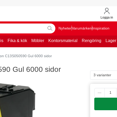
Logga in
Nyheter
Varumärken
Inspiration
is
Fika & kök
Möbler
Kontorsmaterial
Rengöring
Lager
son C13S050590 Gul 6000 sidor
90 Gul 6000 sidor
3 varianter