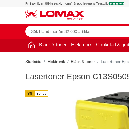
Fri frakt över 999 kr (exkl. moms)
|
Snabb leverans
|
Trustpilot
Bläck & toner
Elektronik
Chokolad & god
Startsida
Elektronik
Bläck & toner
Lasertoner Ep
Lasertoner Epson C13S0505
8%
Bonus