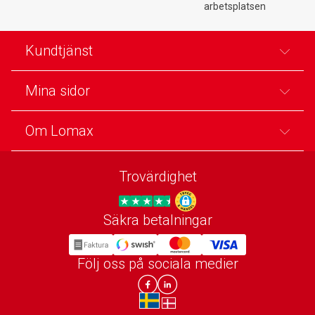
arbetsplatsen
Kundtjänst
Mina sidor
Om Lomax
Trovärdighet
Säkra betalningar
Trygg E-handel
Följ oss på sociala medier
Lomax DK Facebook
Lomax SE LinkIn
sv-SE
da-DK