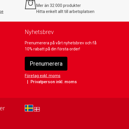
Mer än 32 000 produkter
se
Hitta enkelt allt till arbetsplatsen
Nyhetsbrev
Prenumerera på vårt nyhetsbrev och få
10% rabatt på din första order!
Prenumerera
Företag exkl. moms
Privatperson inkl. moms
er
sv-SE
da-DK