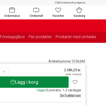
CSR
|
Omtanke
|
Kundtjänst
Orderstatus
Ombeställ
Favoriter
Varukorg
Företagsgåvor
Fler produkter
Produkter med omtanke
Artikelnummer 3156340
2 286,25
kr.
(inkl. moms)
Lägg i korg
I lager
/
Leverans: 1-2 vardagar
Se fraktpriser