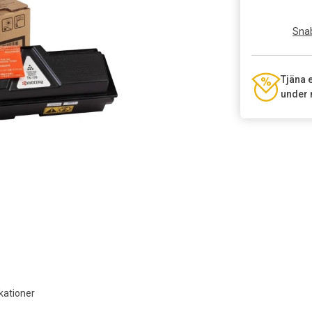
Snab
Tjäna 
under 
kationer