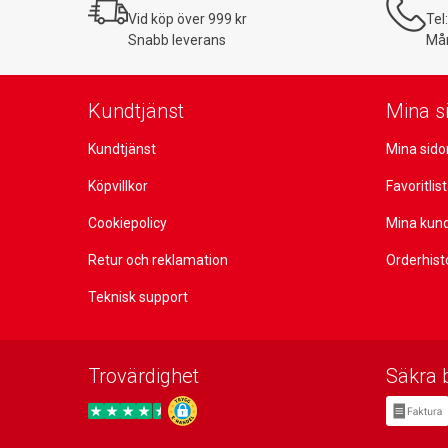
Vid köp över 999 kr
Tel
Snabb leverans
Mån
Kundtjänst
Mina s
Kundtjänst
Mina sido
Köpvillkor
Favoritlis
Cookiepolicy
Mina kun
Retur och reklamation
Orderhist
Teknisk support
Trovärdighet
Säkra 
Trygg E-handel