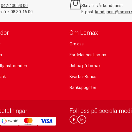
:
042-400 93 00
Skriv till vår kundtjänst
-fre: 08:30-16:00
E-post:
kundtjanst@lomax.
idor
Om Lomax
r
Om oss
ta
Fördelar hos Lomax
dtjänstärenden
Jobba på Lomax
orik
KvartalsBonus
Bankuppgifter
betalningar
Följ oss på sociala medi
Lomax DK Facebook
Lomax SE LinkIn