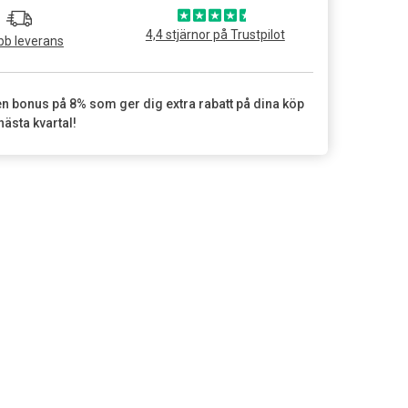
4,4 stjärnor på Trustpilot
b leverans
en bonus på 8% som ger dig extra rabatt på dina köp
nästa kvartal!