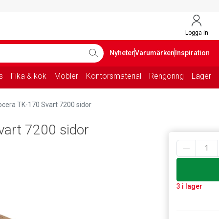
Logga in
Nyheter
Varumärken
Inspiration
s
Fika & kök
Möbler
Kontorsmaterial
Rengöring
Lager
ocera TK-170 Svart 7200 sidor
vart 7200 sidor
3 i lager