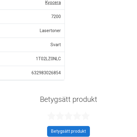
Kyocera
7200
Lasertoner
Svart
1T02LZ0NLC
632983026854
Betygsätt produkt
Betygsatt 0 a
Betygsätt produkt