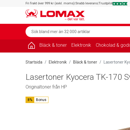
Fri frakt över 999 kr (exkl. moms)
|
Snabb leverans
|
Trustpilot
Bläck & toner
Elektronik
Chokolad & godi
Startsida
Elektronik
Bläck & toner
Lasertoner Ky
Lasertoner Kyocera TK-170 S
Originaltoner från HP
8%
Bonus