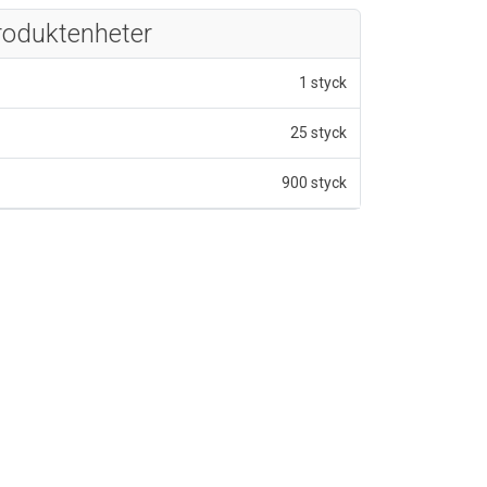
roduktenheter
1 styck
25 styck
900 styck
 av 5 stjärnor