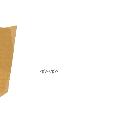
<p\></p\>