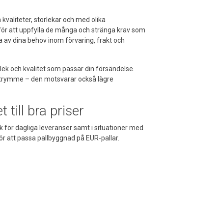
 kvaliteter, storlekar och med olika
för att uppfylla de många och stränga krav som
ta av dina behov inom förvaring, frakt och
orlek och kvalitet som passar din försändelse.
 utrymme – den motsvarar också lägre
t till bra priser
k för dagliga leveranser samt i situationer med
r att passa pallbyggnad på EUR-pallar.