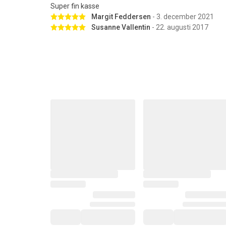
Super fin kasse
Betygsatt 5 av 5 stjärnor
Margit Feddersen
- 3. december 2021
Betygsatt 5 av 5 stjärnor
Susanne Vallentin
- 22. augusti 2017