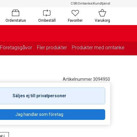
CSR
|
Omtanke
|
Kundtjänst
Orderstatus
Ombeställ
Favoriter
Varukorg
Företagsgåvor
Fler produkter
Produkter med omtanke
Artikelnummer 3094950
Säljes ej till privatpersoner
Jag handlar som företag