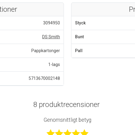
tioner
P
3094950
Styck
DS Smith
Bunt
Pappkartonger
Pall
1-lags
5713670002148
8 produktrecensioner
Genomsnittligt betyg
Betygsatt 4,9