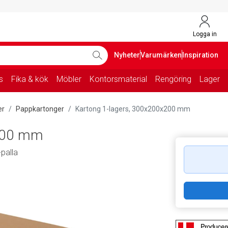
Logga in
Nyheter
Varumärken
Inspiration
s
Fika & kök
Möbler
Kontorsmaterial
Rengöring
Lager
er
Pappkartonger
Kartong 1-lagers, 300x200x200 mm
x200 mm
palla