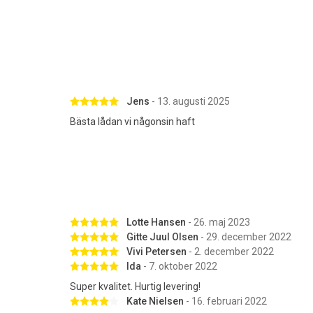
Betygsatt 5 av 5 stjärnor
Jens
- 13. augusti 2025
Bästa lådan vi någonsin haft
Betygsatt 5 av 5 stjärnor
Lotte Hansen
- 26. maj 2023
Betygsatt 5 av 5 stjärnor
Gitte Juul Olsen
- 29. december 2022
Betygsatt 5 av 5 stjärnor
Vivi Petersen
- 2. december 2022
Betygsatt 5 av 5 stjärnor
Ida
- 7. oktober 2022
Super kvalitet. Hurtig levering!
Betygsatt 4 av 5 stjärnor
Kate Nielsen
- 16. februari 2022