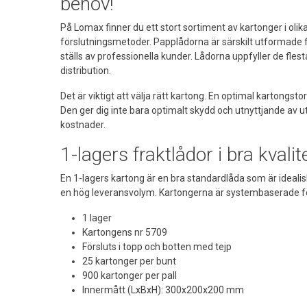
behov!
På Lomax finner du ett stort sortiment av kartonger i olika
förslutningsmetoder. Papplådorna är särskilt utformade 
ställs av professionella kunder. Lådorna uppfyller de fles
distribution.
Det är viktigt att välja rätt kartong. En optimal kartongst
Den ger dig inte bara optimalt skydd och utnyttjande av
kostnader.
1-lagers fraktlådor i bra kvalite
En 1-lagers kartong är en bra standardlåda som är idealis
en hög leveransvolym. Kartongerna är systembaserade fö
1 lager
Kartongens nr 5709
Försluts i topp och botten med tejp
25 kartonger per bunt
900 kartonger per pall
Innermått (LxBxH): 300x200x200 mm