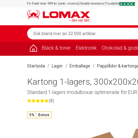
Fri frakt över 999 kr (exkl. moms)
|
Snabb leverans
|
Trustpilot
Bläck & toner
Elektronik
Chokolad & godi
Startsida
Lager
Emballage
Papplådor & kartong
Kartong 1-lagers, 300x200
Standard 1-lagers modulboxar optimerade för EUR-
(8)
5%
Bonus