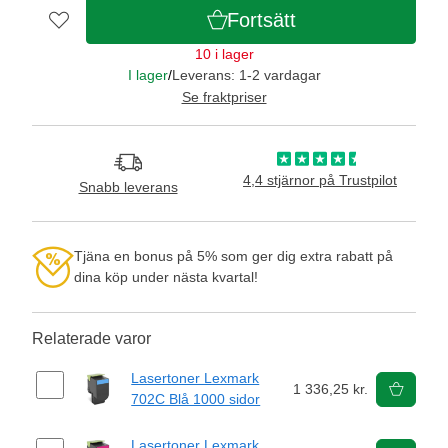
Fortsätt
10 i lager
I lager
/
Leverans: 1-2 vardagar
Se fraktpriser
4,4 stjärnor på Trustpilot
Snabb leverans
Tjäna en bonus på 5% som ger dig extra rabatt på
dina köp under nästa kvartal!
Relaterade varor
Lasertoner Lexmark
1 336,25 kr.
702C Blå 1000 sidor
Lasertoner Lexmark