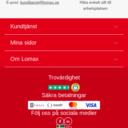
E-post:
kundtjanst@lomax.se
Hitta enkelt allt till
arbetsplatsen
Kundtjänst
Mina sidor
Om Lomax
Trovärdighet
Säkra betalningar
Trygg E-handel
Följ oss på sociala medier
Lomax DK Facebook
Lomax SE LinkIn