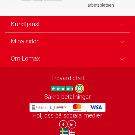
arbetsplatsen
Kundtjänst
Mina sidor
Om Lomax
Trovärdighet
Säkra betalningar
Trygg E-handel
Följ oss på sociala medier
Lomax DK Facebook
Lomax SE LinkIn
sv-SE
da-DK