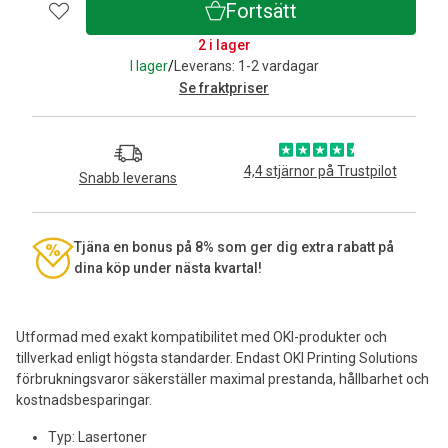
Fortsätt
2 i lager
I lager
/
Leverans: 1-2 vardagar
Se fraktpriser
4,4 stjärnor på Trustpilot
Snabb leverans
Tjäna en bonus på 8% som ger dig extra rabatt på
dina köp under nästa kvartal!
Utformad med exakt kompatibilitet med OKI-produkter och
tillverkad enligt högsta standarder. Endast OKI Printing Solutions
förbrukningsvaror säkerställer maximal prestanda, hållbarhet och
kostnadsbesparingar.
Typ: Lasertoner