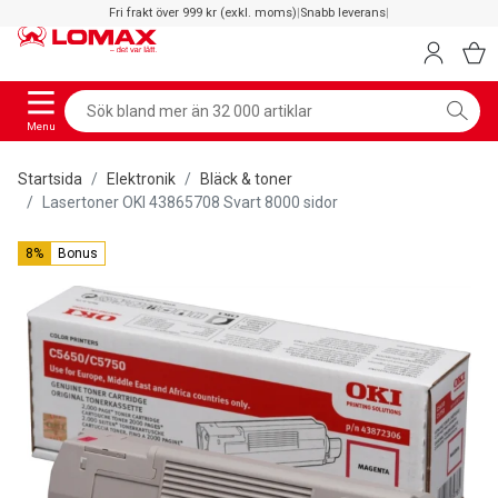
Fri frakt över 999 kr (exkl. moms)
|
Snabb leverans
|
Menu
Startsida
Elektronik
Bläck & toner
Lasertoner OKI 43865708 Svart 8000 sidor
8%
Bonus