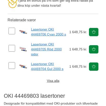
Tjäna en bonus på 5% som ger dig extra rabatt på
dina köp under nästa kvartal!
Relaterade varor
Lasertoner OKI
1 648,75 kr.
44469706 Cyan 2000 s
Lasertoner OKI
44469705 Röd 2000
1 648,75 kr.
sidor
Lasertoner OKI
1 648,75 kr.
44469704 Gul 2000 s
Visa alla
OKI 44469803 lasertoner
Designade för kompatibilitet med OKI-produkter och tillverkade