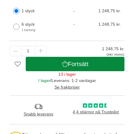
1 styck
-
1 248,75 kr.
6 styck
-
1 248,75 kr.
1 kartong
1 248,75
kr.
(inkl. moms)
Fortsätt
13 i lager
I lager
/
Leverans: 1-2 vardagar
Se fraktpriser
4,4 stjärnor på Trustpilot
Snabb leverans