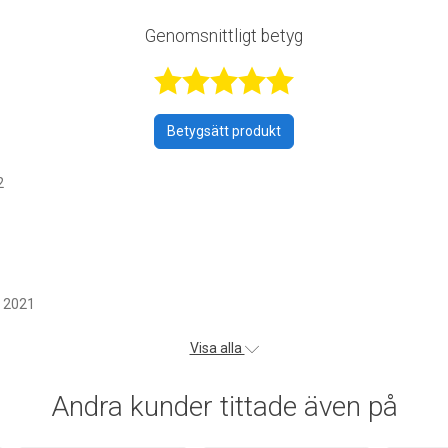
Genomsnittligt betyg
Betygsatt 5 a
Betygsätt produkt
2
r 2021
Visa alla
Andra kunder tittade även på