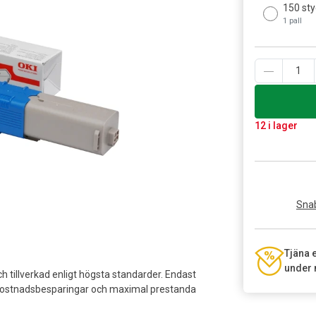
150 sty
1 pall
12 i lager
Snab
Tjäna 
under 
 tillverkad enligt högsta standarder. Endast
r kostnadsbesparingar och maximal prestanda