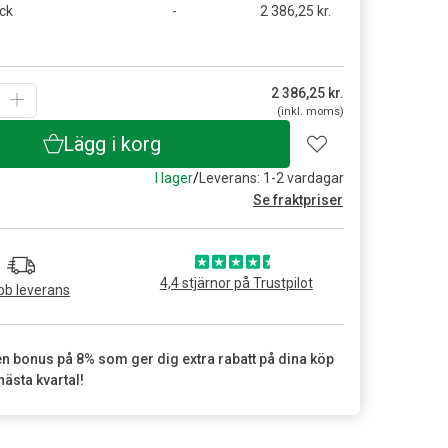
ck
-
2 386,25 kr.
2 386,25
kr.
(inkl. moms)
Lägg i korg
I lager
/
Leverans: 1-2 vardagar
Se fraktpriser
4,4 stjärnor på Trustpilot
b leverans
en bonus på 8% som ger dig extra rabatt på dina köp
nästa kvartal!