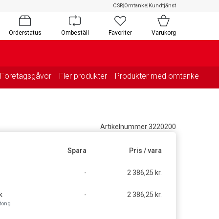
CSR
|
Omtanke
|
Kundtjänst
Orderstatus
Ombeställ
Favoriter
Varukorg
Företagsgåvor
Fler produkter
Produkter med omtanke
Artikelnummer 3220200
Spara
Pris / vara
-
2 386,25 kr.
k
-
2 386,25 kr.
rtong