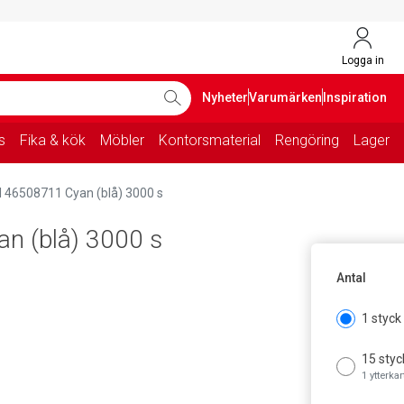
Logga in
Nyheter
Varumärken
Inspiration
s
Fika & kök
Möbler
Kontorsmaterial
Rengöring
Lager
I 46508711 Cyan (blå) 3000 s
n (blå) 3000 s
Antal
1 styck
15 styc
1 ytterka