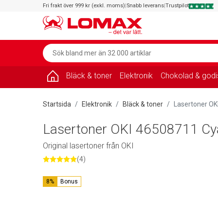
Fri frakt över 999 kr (exkl. moms)
|
Snabb leverans
|
Trustpilot
Bläck & toner
Elektronik
Chokolad & godi
Startsida
Elektronik
Bläck & toner
Lasertoner OK
Lasertoner OKI 46508711 Cya
Original lasertoner från OKI
(4)
8%
Bonus