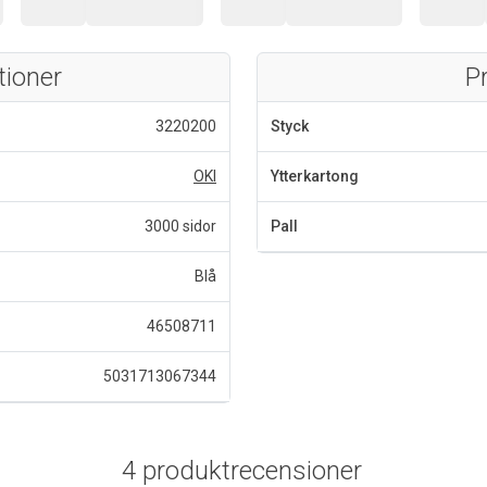
tioner
P
3220200
Styck
OKI
Ytterkartong
3000 sidor
Pall
Blå
46508711
5031713067344
4 produktrecensioner