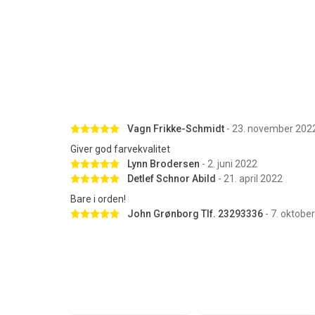
Betygsatt 5 av 5 stjärnor
Vagn Frikke-Schmidt
- 23. november 202
Giver god farvekvalitet
Betygsatt 5 av 5 stjärnor
Lynn Brodersen
- 2. juni 2022
Betygsatt 5 av 5 stjärnor
Detlef Schnor Abild
- 21. april 2022
Bare i orden!
Betygsatt 5 av 5 stjärnor
John Grønborg Tlf. 23293336
- 7. oktobe