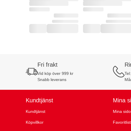
Fri frakt
Ri
Vid köp över 999 kr
Tel
Snabb leverans
Mån
Kundtjänst
Mina s
Kundtjänst
Mina sido
Köpvillkor
Favoritlis