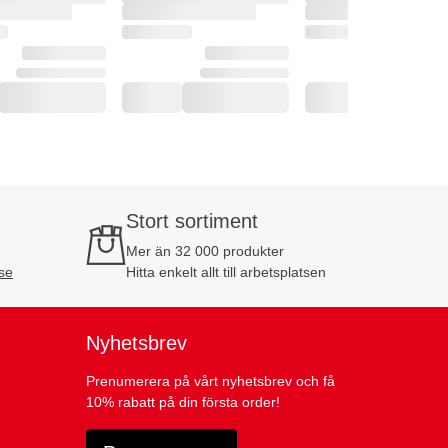
Stort sortiment
Mer än 32 000 produkter
se
Hitta enkelt allt till arbetsplatsen
Nyhetsbrev
Prenumerera på vårt nyhetsbrev och få
10% rabatt på din första order!