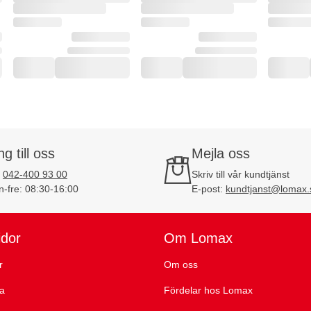
ng till oss
Mejla oss
:
042-400 93 00
Skriv till vår kundtjänst
-fre: 08:30-16:00
E-post:
kundtjanst@lomax.
idor
Om Lomax
r
Om oss
ta
Fördelar hos Lomax