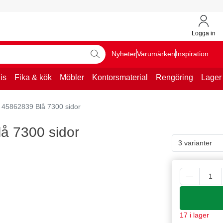
Logga in
Nyheter
Varumärken
Inspiration
is
Fika & kök
Möbler
Kontorsmaterial
Rengöring
Lager
 45862839 Blå 7300 sidor
å 7300 sidor
3 varianter
17 i lager