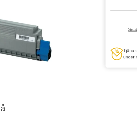
Snab
Tjäna 
under n
lå