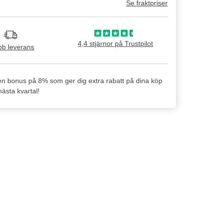
Se fraktpriser
4,4 stjärnor på Trustpilot
b leverans
en bonus på 8% som ger dig extra rabatt på dina köp
ästa kvartal!