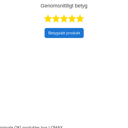
Genomsnittligt betyg
Betygsatt 5 
Betygsätt produkt
 originale OKI produkter hos LOMAX