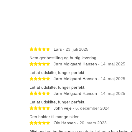
Betygsatt 5 av 5 stjärnor
Lars
- 23. juli 2025
Nem genbestilling og hurtig levering.
Betygsatt 5 av 5 stjärnor
Jørn Mølgaard Hansen
- 14. maj 2025
Let at udskifte, funger perfekt.
Betygsatt 5 av 5 stjärnor
Jørn Mølgaard Hansen
- 14. maj 2025
Let at udskifte, funger perfekt.
Betygsatt 5 av 5 stjärnor
Jørn Mølgaard Hansen
- 14. maj 2025
Let at udskifte, funger perfekt.
Betygsatt 5 av 5 stjärnor
John veje
- 6. december 2024
Den holder til mange sider
Betygsatt 5 av 5 stjärnor
Ole Hansen
- 20. mars 2023
Altid god og hurtig service og dejligt at man kan købe