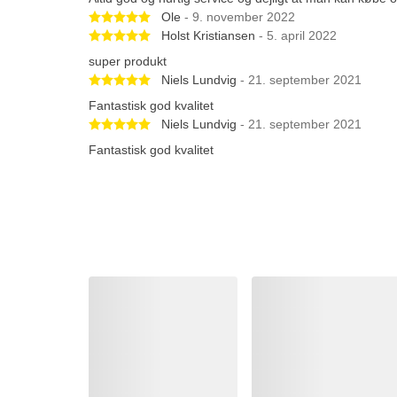
Betygsatt 5 av 5 stjärnor
Ole
- 9. november 2022
Betygsatt 5 av 5 stjärnor
Holst Kristiansen
- 5. april 2022
super produkt
Betygsatt 5 av 5 stjärnor
Niels Lundvig
- 21. september 2021
Fantastisk god kvalitet
Betygsatt 5 av 5 stjärnor
Niels Lundvig
- 21. september 2021
Fantastisk god kvalitet