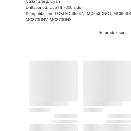
Utskriftsfärg: Cyan
Driftsperiod: Upp till 7300 sidor
Kompatibel med OKI MC853DN, MC853DNCT, MC853
MC873DNV, MC873DNX
Se produktspecifi