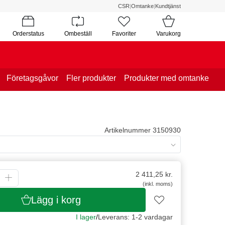
CSR
|
Omtanke
|
Kundtjänst
Orderstatus
Ombeställ
Favoriter
Varukorg
Företagsgåvor
Fler produkter
Produkter med omtanke
Artikelnummer 3150930
2 411,25
kr.
(inkl. moms)
Lägg i korg
I lager
/
Leverans: 1-2 vardagar