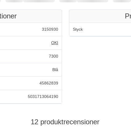
tioner
P
3150930
Styck
OKI
7300
Blå
45862839
5031713064190
12 produktrecensioner