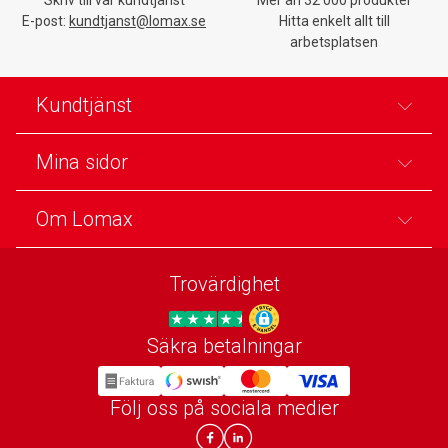
E-post:
kundtjanst@lomax.se
Hitta enkelt allt till
arbetsplatsen
Kundtjänst
Mina sidor
Om Lomax
Trovärdighet
Säkra betalningar
Trygg E-handel
Följ oss på sociala medier
Lomax DK Facebook
Lomax SE LinkIn