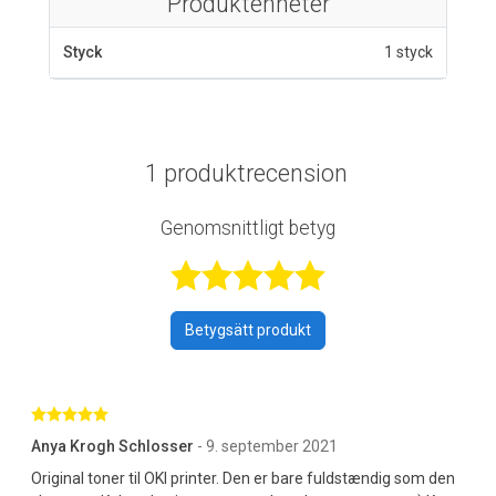
Produktenheter
Styck
1 styck
1 produktrecension
Genomsnittligt betyg
Betygsatt 5 av 
Betygsätt produkt
Betygsatt 5 av 5 stjärnor
Anya Krogh Schlosser
- 9. september 2021
Original toner til OKI printer. Den er bare fuldstændig som den