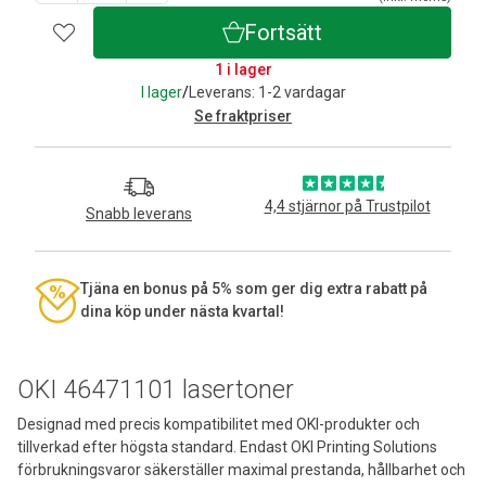
Fortsätt
1 i lager
I lager
/
Leverans: 1-2 vardagar
Se fraktpriser
4,4 stjärnor på Trustpilot
Snabb leverans
Tjäna en bonus på 5% som ger dig extra rabatt på
dina köp under nästa kvartal!
OKI 46471101 lasertoner
Designad med precis kompatibilitet med OKI-produkter och
tillverkad efter högsta standard. Endast OKI Printing Solutions
förbrukningsvaror säkerställer maximal prestanda, hållbarhet och