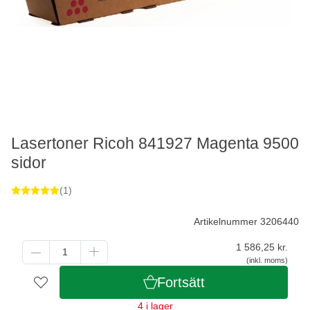
Lasertoner Ricoh 841927 Magenta 9500
sidor
(1)
Artikelnummer 3206440
1 586,25
kr.
(inkl. moms)
Fortsätt
4 i lager