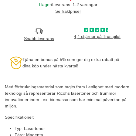
I lager
/
Leverans: 1-2 vardagar
Se fraktpriser
4,4 stjärnor på Trustpilot
Snabb leverans
Tjäna en bonus på 5% som ger dig extra rabatt på
dina köp under nästa kvartal!
Med förbrukningsmaterial som tagits fram i enlighet med modern
teknologi så representerar Ricohs lasertoner och trummor
innovationer inom t.ex. biomassa som har minimal påverkan på
miljön.
Specifikationer:
Typ: Lasertoner
Färg: Magenta