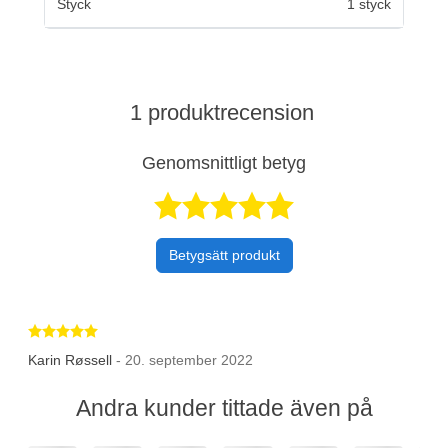
Styck
1 styck
1 produktrecension
Genomsnittligt betyg
Betygsatt 5 av 
Betygsätt produkt
Betygsatt 5 av 5 stjärnor
Karin Røssell
- 20. september 2022
Andra kunder tittade även på