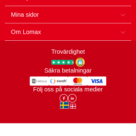
Mina sidor
Om Lomax
Trovärdighet
Säkra betalningar
Trygg E-handel
Följ oss på sociala medier
Lomax DK Facebook
Lomax SE LinkIn
sv-SE
da-DK