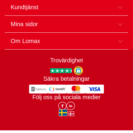
Kundtjänst
Mina sidor
Om Lomax
Trovärdighet
Säkra betalningar
Trygg E-handel
Följ oss på sociala medier
Lomax DK Facebook
Lomax SE LinkIn
sv-SE
da-DK