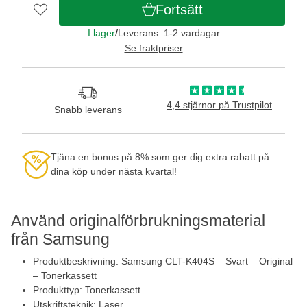
Fortsätt
I lager
/
Leverans: 1-2 vardagar
Se fraktpriser
4,4 stjärnor på Trustpilot
Snabb leverans
Tjäna en bonus på 8% som ger dig extra rabatt på
dina köp under nästa kvartal!
Använd originalförbrukningsmaterial
från Samsung
Produktbeskrivning: Samsung CLT-K404S – Svart – Original
– Tonerkassett
Produkttyp: Tonerkassett
Utskriftsteknik: Laser