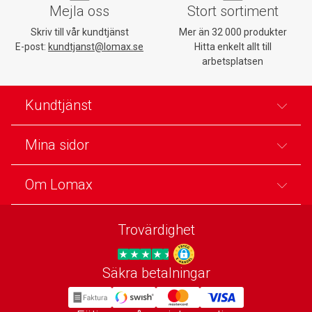
Mejla oss
Stort sortiment
Skriv till vår kundtjänst
Mer än 32 000 produkter
E-post:
kundtjanst@lomax.se
Hitta enkelt allt till
arbetsplatsen
Kundtjänst
Mina sidor
Om Lomax
Trovärdighet
Säkra betalningar
Trygg E-handel