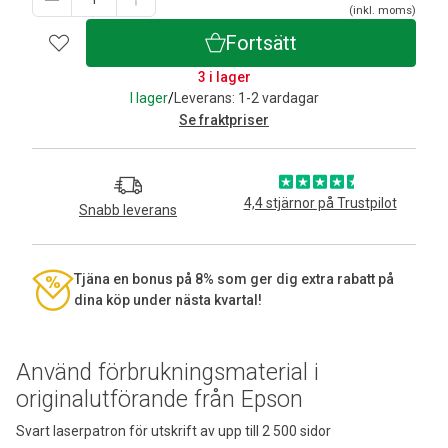
(inkl. moms)
Fortsätt
3 i lager
I lager
/
Leverans: 1-2 vardagar
Se fraktpriser
4,4 stjärnor på Trustpilot
Snabb leverans
Tjäna en bonus på 8% som ger dig extra rabatt på
dina köp under nästa kvartal!
Använd förbrukningsmaterial i
originalutförande från Epson
Svart laserpatron för utskrift av upp till 2 500 sidor