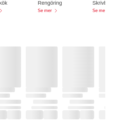
 kök
Rengöring
Skrivbordstillbe
Se mer
Se mer