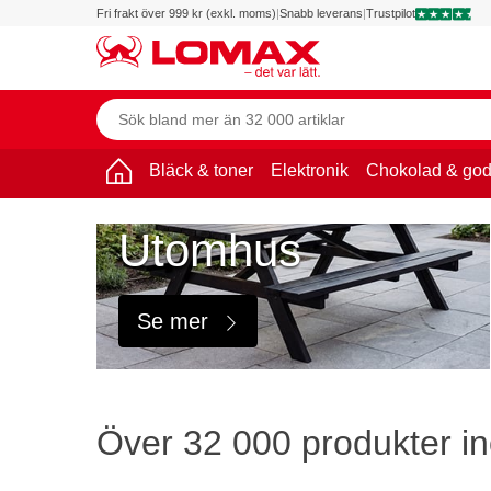
Fri frakt över 999 kr (exkl. moms)
|
Snabb leverans
|
Trustpilot
Bläck & toner
Elektronik
Chokolad & god
Utomhus
Se mer
Över 32 000 produkter in