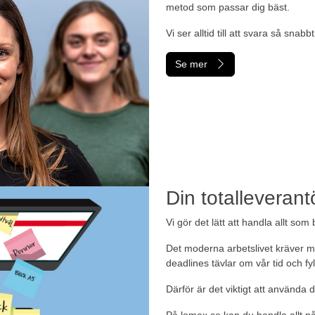
metod som passar dig bäst.
Vi ser alltid till att svara så snabb
Se mer
Din totalleverantö
Vi gör det lätt att handla allt som 
Det moderna arbetslivet kräver m
deadlines tävlar om vår tid och fy
Därför är det viktigt att använda 
På lomax.se kan du handla allt p