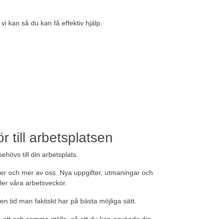
t vi kan så du kan få effektiv hjälp.
r till arbetsplatsen
behövs till din arbetsplats.
er och mer av oss. Nya uppgifter, utmaningar och
ller våra arbetsveckor.
den tid man faktiskt har på bästa möjliga sätt.
å ett och samma ställe, så att du kan använda din