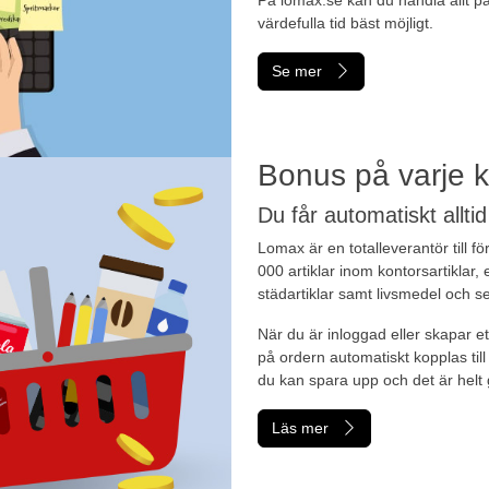
värdefulla tid bäst möjligt.
Se mer
Bonus på varje 
Du får automatiskt allti
Lomax är en totalleverantör till 
000 artiklar inom kontorsartiklar,
städartiklar samt livsmedel och s
När du är inloggad eller skapar 
på ordern automatiskt kopplas til
du kan spara upp och det är helt g
Läs mer