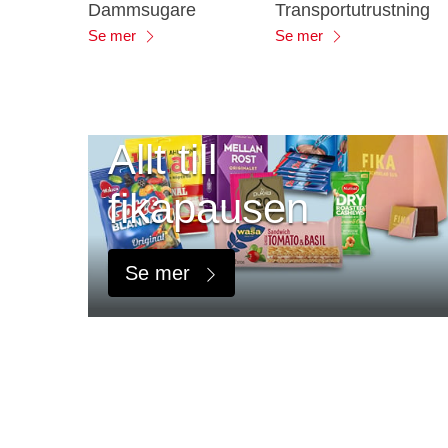
Dammsugare
Transportutrustning
Se mer
Se mer
Allt till
fikapausen
Se mer