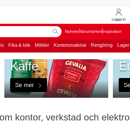
Logga in
Nyheter
Varumärken
Inspiration
is
Fika & kök
Möbler
Kontorsmaterial
Rengöring
Lager
Kaffe
E
Se mer
S
om kontor, verkstad och elektro