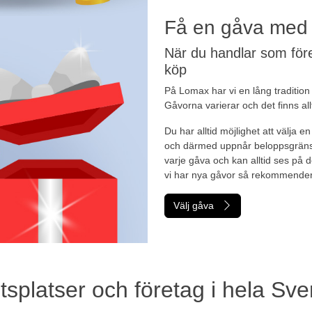
Få en gåva med d
När du handlar som före
köp
På Lomax har vi en lång traditio
Gåvorna varierar och det finns allt
Du har alltid möjlighet att välja e
och därmed uppnår beloppsgränse
varje gåva och kan alltid ses på d
vi har nya gåvor så rekommender
Välj gåva
betsplatser och företag i hela Sve