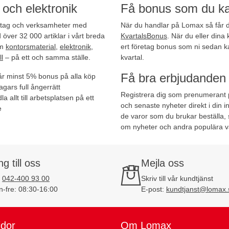
r och elektronik
Få bonus som du ka
öretag och verksamheter med
När du handlar på Lomax så får d
ver 32 000 artiklar i vårt breda
KvartalsBonus
. När du eller dina 
om
kontorsmaterial
,
elektronik
,
ert företag bonus som ni sedan k
l
– på ett och samma ställe.
kvartal.
Få bra erbjudanden d
år minst 5% bonus på alla köp
agars full ångerrätt
Registrera dig som prenumerant
a allt till arbetsplatsen på ett
och senaste nyheter direkt i din in
e
de varor som du brukar beställa, s
om nyheter och andra populära va
ng till oss
Mejla oss
:
042-400 93 00
Skriv till vår kundtjänst
-fre: 08:30-16:00
E-post:
kundtjanst@lomax.
idor
Om Lomax