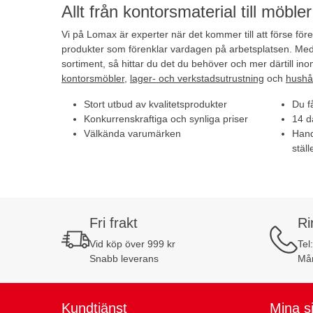
Allt från kontorsmaterial till möble
Vi på Lomax är experter när det kommer till att förse f
produkter som förenklar vardagen på arbetsplatsen. Med ö
sortiment, så hittar du det du behöver och mer därtill in
kontorsmöbler
,
lager- och verkstadsutrustning
och
hushål
Stort utbud av kvalitetsprodukter
Du f
Konkurrenskraftiga och synliga priser
14 d
Välkända varumärken
Handl
ställ
Fri frakt
Ri
Vid köp över 999 kr
Tel
Snabb leverans
Mån
Kundtjänst
Mina s