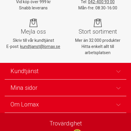
Vid köp över 999 kr
Tel:
042-400 93 00
Snabb leverans
Mån-fre: 08:30-16:00
Mejla oss
Stort sortiment
Skriv till vår kundtjänst
Mer än 32 000 produkter
E-post:
kundtjanst@lomax.se
Hitta enkelt allt till
arbetsplatsen
Kundtjänst
Mina sidor
Om Lomax
Trovärdighet