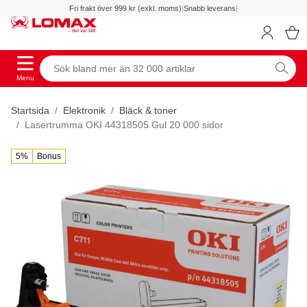
Fri frakt över 999 kr (exkl. moms)
|
Snabb leverans
|
Menu
Startsida
Elektronik
Bläck & toner
Lasertrumma OKI 44318505 Gul 20 000 sidor
5%
Bonus