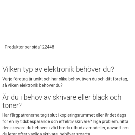
Produkter per sida
12
24
48
Vilken typ av elektronik behöver du?
Varje företag är unikt och har olika behov, även du och ditt företag,
så vilken elektronik behöver du?
Är du i behov av skrivare eller bläck och
toner?
Har färgpatronerna tagit slut i kopieringsrummet eller är det dags
för en ny tidsbesparande och effektiv skrivare? Inga problem, hitta
den skrivare du behöver i vårt breda utbud av modeller, oavsett om
du letar efter
vanliga skrivare
, behöver
smarta