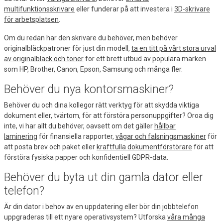
multifunktionsskrivare
eller funderar på att investera i
3D-skrivare
för arbetsplatsen
.
Om du redan har den skrivare du behöver, men behöver
originalbläckpatroner för just din modell,
ta en titt på vårt stora urval
av originalbläck och toner
för ett brett utbud av populära märken
som HP, Brother, Canon, Epson, Samsung och många fler.
Behöver du nya kontorsmaskiner?
Behöver du och dina kollegor rätt verktyg för att skydda viktiga
dokument eller, tvärtom, för att förstöra personuppgifter? Oroa dig
inte, vi har allt du behöver, oavsett om det gäller
hållbar
laminering
för finansiella rapporter,
vågar och falsningsmaskiner
för
att posta brev och paket eller
kraftfulla dokumentförstörare
för att
förstöra fysiska papper och konfidentiell GDPR-data.
Behöver du byta ut din gamla dator eller
telefon?
Är din dator i behov av en uppdatering eller bör din jobbtelefon
uppgraderas till ett nyare operativsystem? Utforska
våra många