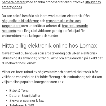
bärbara datorer
med snabba processorer eller utforska
utbudet av
smartphones
.
Du kan också beställa allt inom workstation-elektronik, från
högupplösta bildskärmar
och
ergonomiska möss och
tangentbord
som underlättar arbetet till
brusreducerande
headsets
med lång räckvidd som ger dig perfekt ljud för
onlinemöten med kollegor och kunder.
Hitta billig elektronik online hos Lomax
Oavsett vad du behöver i din arbetsvardag och vilken elektronisk
utrustning du använder, hittar du alltid bra erbjudanden på exakt det
du behöver hos Lomax.
Vi har ett brett utbud av högkvalitativ och prisvärd elektronik från
välkända varumärken för både företag och institutioner, och du kan
välja mellan populära kategorier som t.ex:
Bläck & Toner
Datorer & surfplattor
Skrivare, scanner & fax
Telefoner & GPS