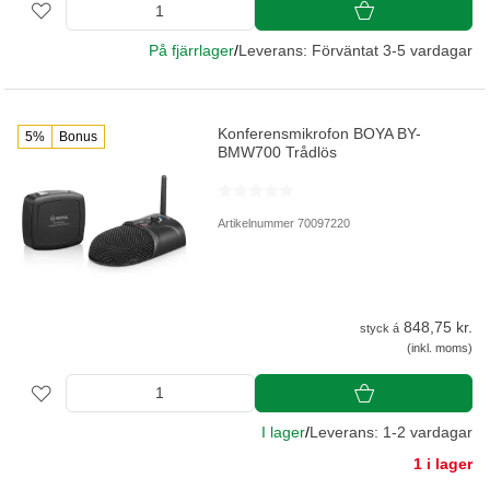
På fjärrlager
/
Leverans: Förväntat 3-5 vardagar
Konferensmikrofon BOYA BY-
5%
Bonus
BMW700 Trådlös
Artikelnummer 70097220
848,75 kr.
styck á
(inkl. moms)
I lager
/
Leverans: 1-2 vardagar
1 i lager