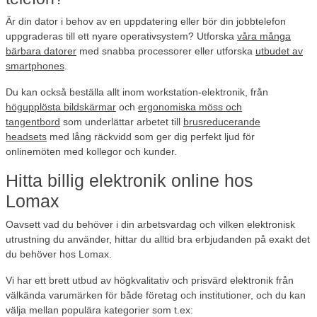
Är din dator i behov av en uppdatering eller bör din jobbtelefon
uppgraderas till ett nyare operativsystem? Utforska
våra många
bärbara datorer
med snabba processorer eller utforska
utbudet av
smartphones
.
Du kan också beställa allt inom workstation-elektronik, från
högupplösta bildskärmar
och
ergonomiska möss och
tangentbord
som underlättar arbetet till
brusreducerande
headsets
med lång räckvidd som ger dig perfekt ljud för
onlinemöten med kollegor och kunder.
Hitta billig elektronik online hos
Lomax
Oavsett vad du behöver i din arbetsvardag och vilken elektronisk
utrustning du använder, hittar du alltid bra erbjudanden på exakt det
du behöver hos Lomax.
Vi har ett brett utbud av högkvalitativ och prisvärd elektronik från
välkända varumärken för både företag och institutioner, och du kan
välja mellan populära kategorier som t.ex: