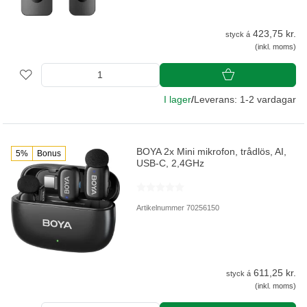
423,75 kr.
styck á
(inkl. moms)
I lager
/
Leverans: 1-2 vardagar
BOYA 2x Mini mikrofon, trådlös, AI,
5%
Bonus
USB-C, 2,4GHz
Artikelnummer 70256150
611,25 kr.
styck á
(inkl. moms)