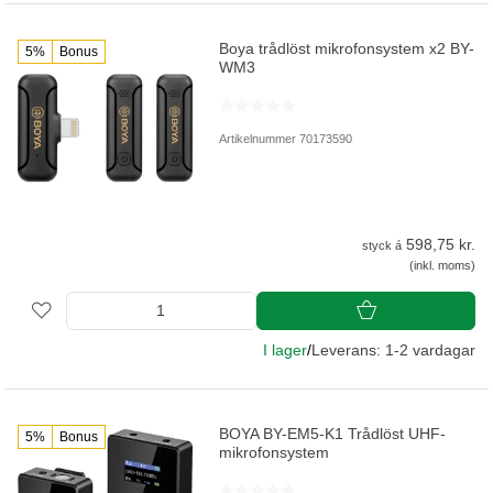
Boya trådlöst mikrofonsystem x2 BY-
5%
Bonus
WM3
Artikelnummer 70173590
598,75 kr.
styck á
(inkl. moms)
I lager
/
Leverans: 1-2 vardagar
BOYA BY-EM5-K1 Trådlöst UHF-
5%
Bonus
mikrofonsystem