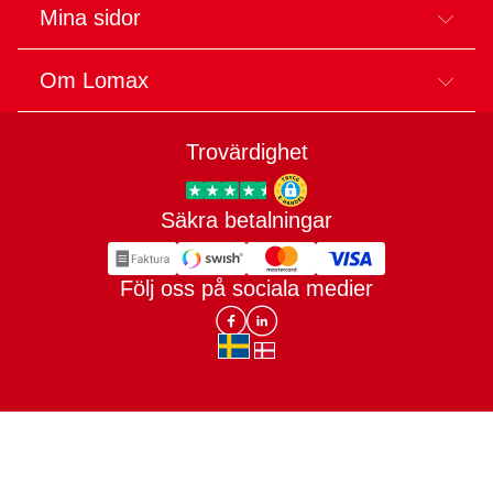
Mina sidor
Om Lomax
Trovärdighet
Säkra betalningar
Trygg E-handel
Följ oss på sociala medier
Lomax DK Facebook
Lomax SE LinkIn
sv-SE
da-DK