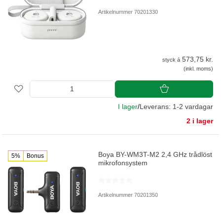
Artikelnummer 70201330
573,75 kr.
styck á
(inkl. moms)
I lager
/
Leverans: 1-2 vardagar
2 i lager
Boya BY-WM3T-M2 2,4 GHz trådlöst
5%
Bonus
mikrofonsystem
Artikelnummer 70201350