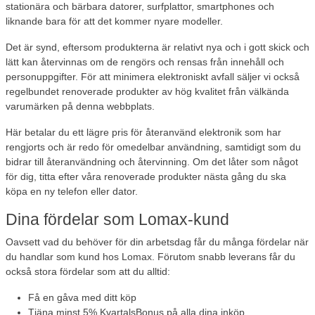
stationära och bärbara datorer, surfplattor, smartphones och
liknande bara för att det kommer nyare modeller.
Det är synd, eftersom produkterna är relativt nya och i gott skick och
lätt kan återvinnas om de rengörs och rensas från innehåll och
personuppgifter. För att minimera elektroniskt avfall säljer vi också
regelbundet renoverade produkter av hög kvalitet från välkända
varumärken på denna webbplats.
Här betalar du ett lägre pris för återanvänd elektronik som har
rengjorts och är redo för omedelbar användning, samtidigt som du
bidrar till återanvändning och återvinning. Om det låter som något
för dig, titta efter våra renoverade produkter nästa gång du ska
köpa en ny telefon eller dator.
Dina fördelar som Lomax-kund
Oavsett vad du behöver för din arbetsdag får du många fördelar när
du handlar som kund hos Lomax. Förutom snabb leverans får du
också stora fördelar som att du alltid:
Få en gåva
med ditt köp
Tjäna minst 5% KvartalsBonus
på alla dina inköp