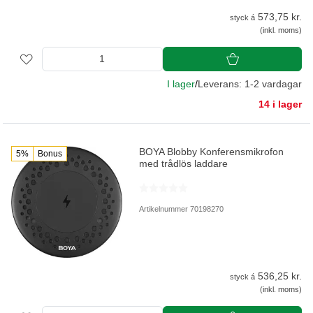
573,75 kr.
styck á
(inkl. moms)
I lager
/
Leverans: 1-2 vardagar
14 i lager
BOYA Blobby Konferensmikrofon
5%
Bonus
med trådlös laddare
Artikelnummer 70198270
536,25 kr.
styck á
(inkl. moms)