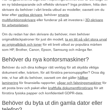
en ny tidsbesparande och effektiv skrivare? Inga problem, hitta den
skrivare du behöver i vårt breda utbud av modeller, oavsett om du
letar efter
vanliga skrivare
, behöver
smarta
multifunktionsskrivare
eller funderar på att investera i
3D-skrivare
för arbetsplatsen
.
Om du redan har den skrivare du behöver, men behöver
originalbläckpatroner för just din modell,
ta en titt på vårt stora urval
av originalbläck och toner
för ett brett utbud av populära märken
som HP, Brother, Canon, Epson, Samsung och många fler.
Behöver du nya kontorsmaskiner?
Behöver du och dina kollegor rätt verktyg för att skydda viktiga
dokument eller, tvärtom, för att förstöra personuppgifter? Oroa dig
inte, vi har allt du behöver, oavsett om det gäller
hållbar
laminering
för finansiella rapporter,
vågar och falsningsmaskiner
för
att posta brev och paket eller
kraftfulla dokumentförstörare
för att
förstöra fysiska papper och konfidentiell GDPR-data.
Behöver du byta ut din gamla dator eller
telefon?