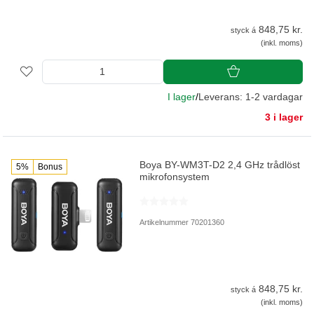
848,75 kr.
styck á
(inkl. moms)
I lager
/
Leverans: 1-2 vardagar
3 i lager
Boya BY-WM3T-D2 2,4 GHz trådlöst
5%
Bonus
mikrofonsystem
Artikelnummer 70201360
848,75 kr.
styck á
(inkl. moms)