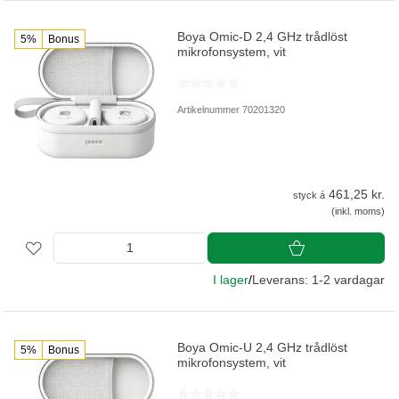
Boya Omic-D 2,4 GHz trådlöst
5%
Bonus
mikrofonsystem, vit
Artikelnummer 70201320
461,25 kr.
styck á
(inkl. moms)
I lager
/
Leverans: 1-2 vardagar
Boya Omic-U 2,4 GHz trådlöst
5%
Bonus
mikrofonsystem, vit