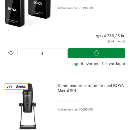
Artikelnummer 70198300
736,25 kr.
styck á
(inkl. moms)
I lager
/
Leverans: 1-2 vardagar
Kondensatormikrofon för spel BOYA
5%
Bonus
MicroUSB
Artikelnummer 70065840