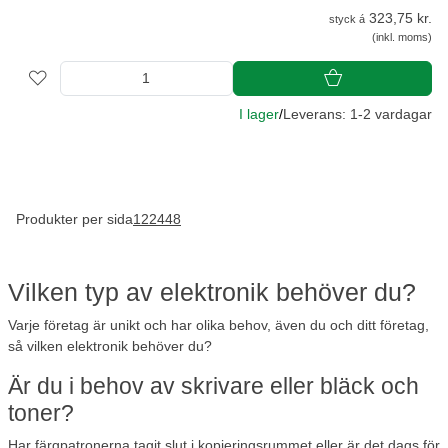
323,75 kr.
styck á
(inkl. moms)
I lager
/
Leverans: 1-2 vardagar
Produkter per sida
12
24
48
Vilken typ av elektronik behöver du?
Varje företag är unikt och har olika behov, även du och ditt företag,
så vilken elektronik behöver du?
Är du i behov av skrivare eller bläck och
toner?
Har färgpatronerna tagit slut i kopieringsrummet eller är det dags för