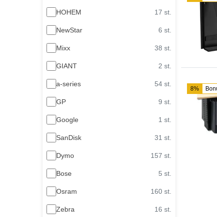
HOHEM
17 st.
NewStar
6 st.
Mixx
38 st.
GIANT
2 st.
a-series
54 st.
8%
Bon
GP
9 st.
Google
1 st.
SanDisk
31 st.
Dymo
157 st.
Bose
5 st.
Osram
160 st.
Zebra
16 st.