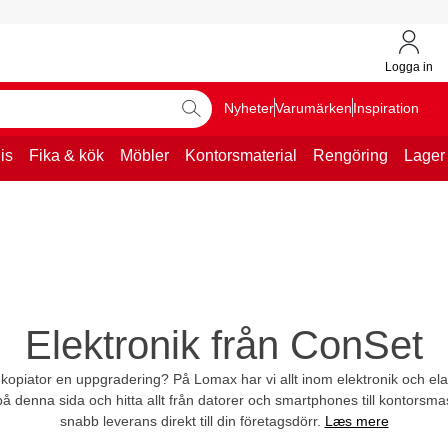
Logga in
Nyheter
Varumärken
Inspiration
is
Fika & kök
Möbler
Kontorsmaterial
Rengöring
Lager
Elektronik från ConSet
kopiator en uppgradering? På Lomax har vi allt inom elektronik och elar
å denna sida och hitta allt från datorer och smartphones till kontorsma
snabb leverans direkt till din företagsdörr.
Læs mere