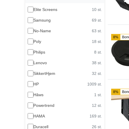
Elite Screens
10 st.
Samsung
69 st.
No-Name
63 st.
8%
Bon
Poly
18 st.
Philips
8 st.
Lenovo
38 st.
SikkertHjem
32 st.
HP
1009 st.
8%
Bon
Hâws
1 st.
Powertrend
12 st.
HAMA
169 st.
Duracell
26 st.