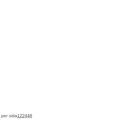
 per sida
12
24
48