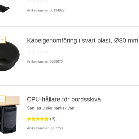
Artikelnummer 80134922
Kabelgenomföring i svart plast, Ø80 mm
us
Artikelnummer 8508870
CPU-hållare för bordsskiva
us
Sätt lätt under bänkskivan
(9)
Artikelnummer 8507750