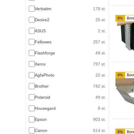
Verbatim
178 st.
8%
Bon
Desire2
25 st.
ASUS
2 st.
Fellowes
257 st.
Flashforge
49 st.
Xerox
797 st.
AgfaPhoto
22 st.
8%
Bon
Brother
742 st.
Polaroid
49 st.
Housegard
8 st.
Epson
903 st.
Canon
614 st.
8%
Bon