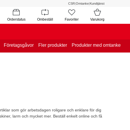
CSR
|
Omtanke
|
Kundtjänst
Orderstatus
Ombeställ
Favoriter
Varukorg
Företagsgåvor
Fler produkter
Produkter med omtanke
tiklar som gör arbetsdagen roligare och enklare för dig
skiner, larm och mycket mer. Beställ enkelt online och få