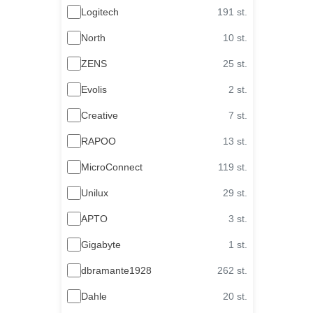
Logitech
191 st.
North
10 st.
ZENS
25 st.
Evolis
2 st.
Creative
7 st.
RAPOO
13 st.
MicroConnect
119 st.
Unilux
29 st.
APTO
3 st.
Gigabyte
1 st.
dbramante1928
262 st.
Dahle
20 st.