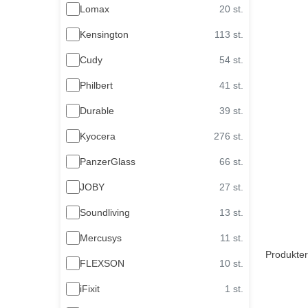
Lomax
20 st.
Kensington
113 st.
Cudy
54 st.
Philbert
41 st.
Durable
39 st.
Kyocera
276 st.
PanzerGlass
66 st.
JOBY
27 st.
Soundliving
13 st.
Mercusys
11 st.
Produkter
FLEXSON
10 st.
iFixit
1 st.