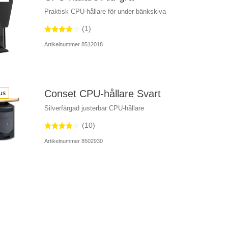
Praktisk CPU-hållare för under bänkskiva
(1)
Artikelnummer 8512018
Conset CPU-hållare Svart
us
Silverfärgad justerbar CPU-hållare
(10)
Artikelnummer 8502930