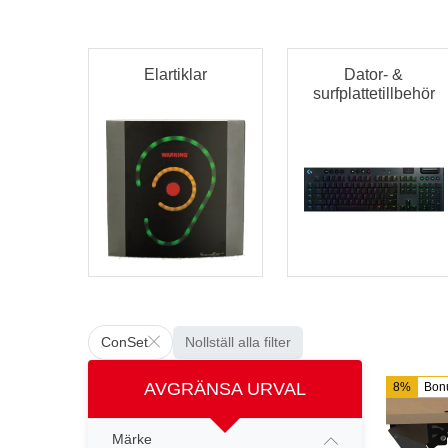
Elartiklar
Dator- &
surfplattetillbehör
ConSet
Nollställ alla filter
AVGRÄNSA URVAL
8%
Bon
Märke