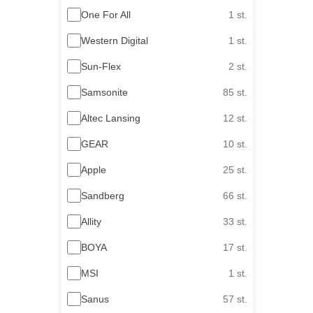
One For All
1 st.
Western Digital
1 st.
Sun-Flex
2 st.
Samsonite
85 st.
Altec Lansing
12 st.
GEAR
10 st.
Apple
25 st.
Sandberg
66 st.
Allity
33 st.
BOYA
17 st.
MSI
1 st.
Sanus
57 st.