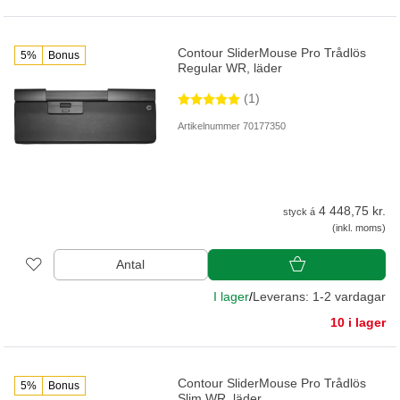
Contour SliderMouse Pro Trådlös
5%
Bonus
Regular WR, läder
(1)
Artikelnummer 70177350
4 448,75 kr.
styck á
(inkl. moms)
Antal
I lager
/
Leverans: 1-2 vardagar
10 i lager
Contour SliderMouse Pro Trådlös
5%
Bonus
Slim WR, läder