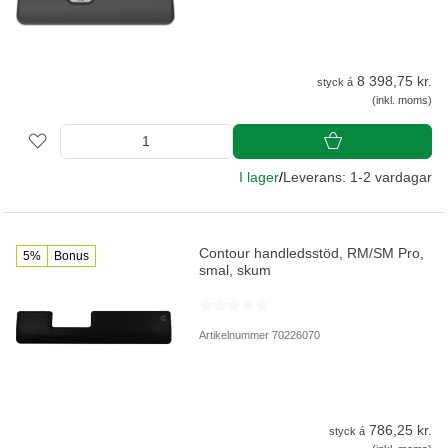
8 398,75 kr.
styck á
(inkl. moms)
I lager
/
Leverans: 1-2 vardagar
Contour handledsstöd, RM/SM Pro,
5%
Bonus
smal, skum
Artikelnummer 70226070
786,25 kr.
styck á