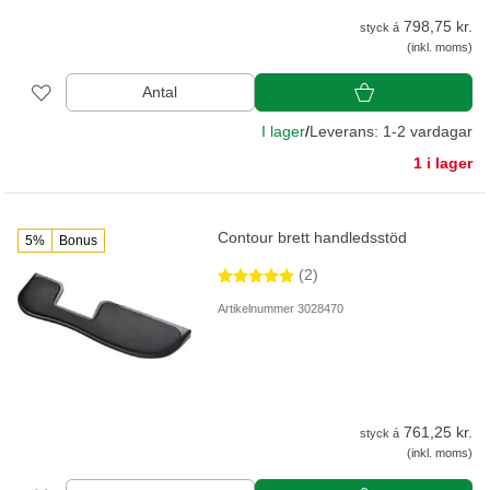
798,75 kr.
styck á
(inkl. moms)
Antal
I lager
/
Leverans: 1-2 vardagar
1 i lager
Contour brett handledsstöd
5%
Bonus
(2)
Artikelnummer 3028470
761,25 kr.
styck á
(inkl. moms)