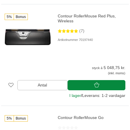
Contour RollerMouse Red Plus,
5%
Bonus
Wireless
(7)
Artikelnummer 70197440
5 048,75 kr.
styck á
(inkl. moms)
Antal
I lager
/
Leverans: 1-2 vardagar
Contour RollerMouse Go
5%
Bonus