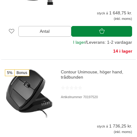
1 648,75 kr.
styck á
(inkl. moms)
Antal
I lager
/
Leverans: 1-2 vardagar
14 i lager
Contour Unimouse, höger hand,
5%
Bonus
trådbunden
Artikelnummer 70197520
1 736,25 kr.
styck á
(inkl. moms)