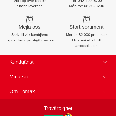
Vid köp över 999 kr
Tel:
042-400 93 00
Snabb leverans
Mån-fre: 08:30-16:00
Mejla oss
Stort sortiment
Skriv till vår kundtjänst
Mer än 32 000 produkter
E-post:
kundtjanst@lomax.se
Hitta enkelt allt till
arbetsplatsen
Kundtjänst
Mina sidor
Om Lomax
Trovärdighet