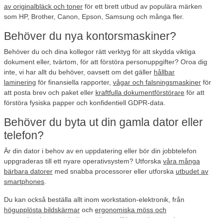
av originalbläck och toner
för ett brett utbud av populära märken
som HP, Brother, Canon, Epson, Samsung och många fler.
Behöver du nya kontorsmaskiner?
Behöver du och dina kollegor rätt verktyg för att skydda viktiga
dokument eller, tvärtom, för att förstöra personuppgifter? Oroa dig
inte, vi har allt du behöver, oavsett om det gäller
hållbar
laminering
för finansiella rapporter,
vågar och falsningsmaskiner
för
att posta brev och paket eller
kraftfulla dokumentförstörare
för att
förstöra fysiska papper och konfidentiell GDPR-data.
Behöver du byta ut din gamla dator eller
telefon?
Är din dator i behov av en uppdatering eller bör din jobbtelefon
uppgraderas till ett nyare operativsystem? Utforska
våra många
bärbara datorer
med snabba processorer eller utforska
utbudet av
smartphones
.
Du kan också beställa allt inom workstation-elektronik, från
högupplösta bildskärmar
och
ergonomiska möss och