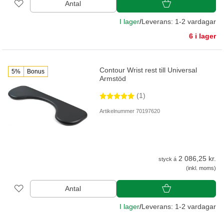
Antal
I lager
/
Leverans: 1-2 vardagar
6 i lager
Contour Wrist rest till Universal
5%
Bonus
Armstöd
(1)
Artikelnummer 70197620
2 086,25 kr.
styck á
(inkl. moms)
Antal
I lager
/
Leverans: 1-2 vardagar