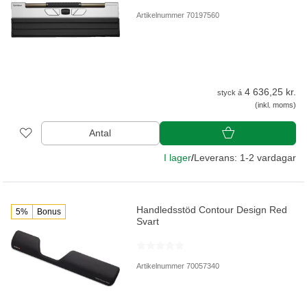
Artikelnummer 70197560
4 636,25 kr.
styck á
(inkl. moms)
Antal
I lager
/
Leverans: 1-2 vardagar
Handledsstöd Contour Design Red
5%
Bonus
Svart
Artikelnummer 70057340