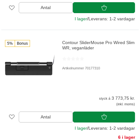
Antal
I lager
/
Leverans: 1-2 vardagar
Contour SliderMouse Pro Wired Slim
5%
Bonus
WR, veganläder
Artikelnummer 70177310
3 773,75 kr.
styck á
(inkl. moms)
Antal
I lager
/
Leverans: 1-2 vardagar
6 i lager