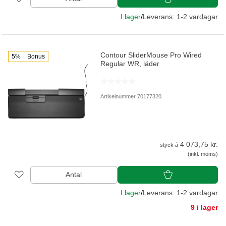
I lager
/
Leverans: 1-2 vardagar
Contour SliderMouse Pro Wired
5%
Bonus
Regular WR, läder
Artikelnummer 70177320
4 073,75 kr.
styck á
(inkl. moms)
Antal
I lager
/
Leverans: 1-2 vardagar
9 i lager