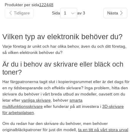
Produkter per sida
12
24
48
Tidligare
Sida
1
av 3
Nästa
Vilken typ av elektronik behöver du?
Varje företag är unikt och har olika behov, även du och ditt företag,
så vilken elektronik behöver du?
Är du i behov av skrivare eller bläck och
toner?
Har färgpatronerna tagit slut i kopieringsrummet eller är det dags för
en ny tidsbesparande och effektiv skrivare? Inga problem, hitta den
skrivare du behöver i vårt breda utbud av modeller, oavsett om du
letar efter
vanliga skrivare
, behöver
smarta
multifunktionsskrivare
eller funderar på att investera i
3D-skrivare
för arbetsplatsen
.
Om du redan har den skrivare du behöver, men behöver
originalbläckpatroner för just din modell,
ta en titt på vårt stora urval