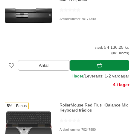
Artikelnummer 70177340
4 136,25 kr.
styck á
(inkl. moms)
Antal
I lager
/
Leverans: 1-2 vardagar
4 i lager
RollerMouse Red Plus +Balance Mid
5%
Bonus
Keyboard trådlös
Artikelnummer 70247880