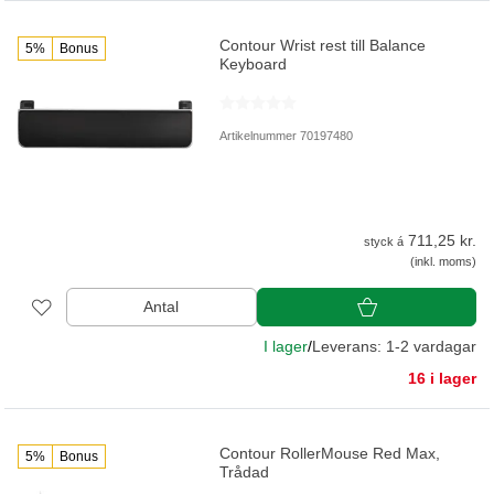
Contour Wrist rest till Balance
5%
Bonus
Keyboard
Artikelnummer 70197480
711,25 kr.
styck á
(inkl. moms)
Antal
I lager
/
Leverans: 1-2 vardagar
16 i lager
Contour RollerMouse Red Max,
5%
Bonus
Trådad