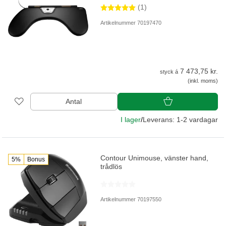
(1)
Artikelnummer 70197470
7 473,75 kr.
styck á
(inkl. moms)
Antal
I lager
/
Leverans: 1-2 vardagar
Contour Unimouse, vänster hand,
5%
Bonus
trådlös
Artikelnummer 70197550