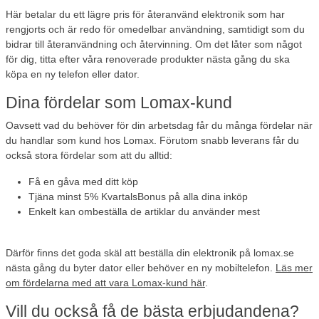
Här betalar du ett lägre pris för återanvänd elektronik som har
rengjorts och är redo för omedelbar användning, samtidigt som du
bidrar till återanvändning och återvinning. Om det låter som något
för dig, titta efter våra renoverade produkter nästa gång du ska
köpa en ny telefon eller dator.
Dina fördelar som Lomax-kund
Oavsett vad du behöver för din arbetsdag får du många fördelar när
du handlar som kund hos Lomax. Förutom snabb leverans får du
också stora fördelar som att du alltid:
Få en gåva
med ditt köp
Tjäna minst 5% KvartalsBonus
på alla dina inköp
Enkelt kan ombeställa de artiklar
du använder mest
Därför finns det goda skäl att beställa din elektronik på lomax.se
nästa gång du byter dator eller behöver en ny mobiltelefon.
Läs mer
om fördelarna med att vara Lomax-kund här
.
Vill du också få de bästa erbjudandena?