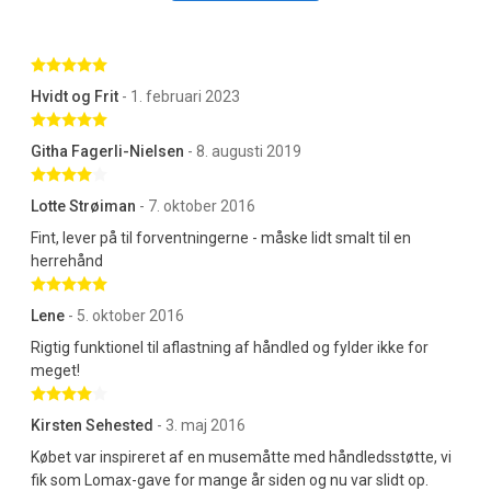
Betygsatt 5 av 5 stjärnor
Hvidt og Frit
- 1. februari 2023
Betygsatt 5 av 5 stjärnor
Githa Fagerli-Nielsen
- 8. augusti 2019
Betygsatt 4 av 5 stjärnor
Lotte Strøiman
- 7. oktober 2016
Fint, lever på til forventningerne - måske lidt smalt til en
herrehånd
Betygsatt 5 av 5 stjärnor
Lene
- 5. oktober 2016
Rigtig funktionel til aflastning af håndled og fylder ikke for
meget!
Betygsatt 4 av 5 stjärnor
Kirsten Sehested
- 3. maj 2016
Købet var inspireret af en musemåtte med håndledsstøtte, vi
fik som Lomax-gave for mange år siden og nu var slidt op.