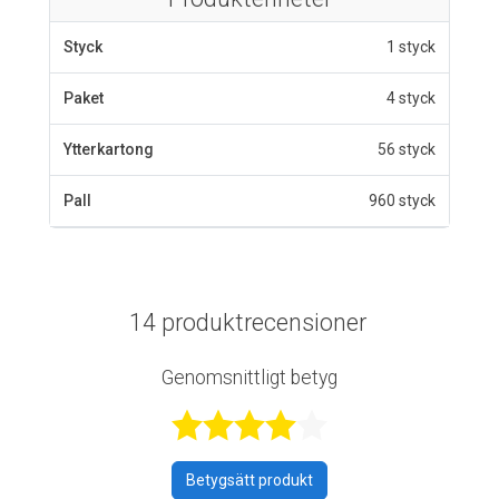
Styck
1 styck
Paket
4 styck
Ytterkartong
56 styck
Pall
960 styck
14 produktrecensioner
Genomsnittligt betyg
Betygsatt 3,8 a
Betygsätt produkt