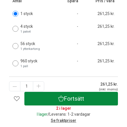
Antal
Spara
Pris / vara
1 styck
-
261,25 kr.
4 styck
-
261,25 kr.
1 paket
56 styck
-
261,25 kr.
1 ytterkartong
960 styck
-
261,25 kr.
1 pall
261,25
kr.
(inkl. moms)
Fortsätt
2 i lager
I lager
/
Leverans: 1-2 vardagar
Se fraktpriser