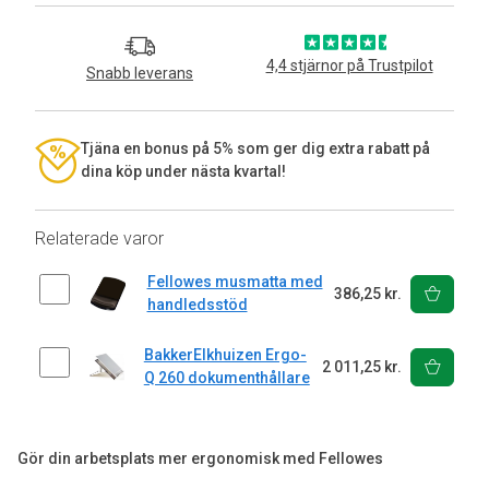
4,4 stjärnor på Trustpilot
Snabb leverans
Tjäna en bonus på 5% som ger dig extra rabatt på
dina köp under nästa kvartal!
Relaterade varor
Fellowes musmatta med
386,25 kr.
handledsstöd
BakkerElkhuizen Ergo-
2 011,25 kr.
Q 260 dokumenthållare
Gör din arbetsplats mer ergonomisk med Fellowes