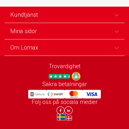
Kundtjänst
Mina sidor
Om Lomax
Trovärdighet
Säkra betalningar
Trygg E-handel
Följ oss på sociala medier
Lomax DK Facebook
Lomax SE LinkIn
sv-SE
da-DK