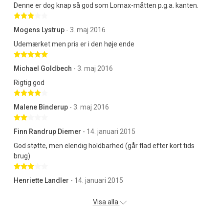
Denne er dog knap så god som Lomax-måtten p.g.a. kanten.
Betygsatt 3 av 5 stjärnor
Mogens Lystrup
- 3. maj 2016
Udemærket men pris er i den høje ende
Betygsatt 5 av 5 stjärnor
Michael Goldbech
- 3. maj 2016
Rigtig god
Betygsatt 4 av 5 stjärnor
Malene Binderup
- 3. maj 2016
Betygsatt 2 av 5 stjärnor
Finn Randrup Diemer
- 14. januari 2015
God støtte, men elendig holdbarhed (går flad efter kort tids
brug)
Betygsatt 3 av 5 stjärnor
Henriette Landler
- 14. januari 2015
Visa alla