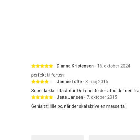
Betygsatt 5 av 5 stjärnor
Dianna Kristensen
- 16. oktober 2024
perfekt til farten
Betygsatt 4 av 5 stjärnor
Jannie Tofte
- 3. maj 2016
Super lækkert tastatur. Det eneste der afholder den fra
Betygsatt 5 av 5 stjärnor
Jette Jansen
- 7. oktober 2015
Genialt til lille pc, når der skal skrive en masse tal.