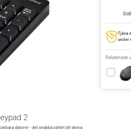
Snab
Tjäna 
under 
Relaterade 
Keypad 2
rbara datorer - det snabba sättet att skriva