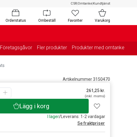
CSR
|
Omtanke
|
Kundtjänst
Orderstatus
Ombeställ
Favoriter
Varukorg
Företagsgåvor
Fler produkter
Produkter med omtanke
ats
Artikelnummer 3150470
261,25
kr.
(inkl. moms)
Lägg i korg
I lager
/
Leverans: 1-2 vardagar
Se fraktpriser