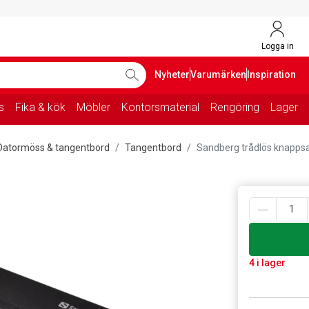
Logga in
Nyheter
Varumärken
Inspiration
s
Fika & kök
Möbler
Kontorsmaterial
Rengöring
Lager
Datormöss & tangentbord
Tangentbord
Sandberg trådlös knapps
4 i lager