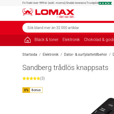
Fri frakt över 999 kr (exkl. moms)
|
Snabb leverans
|
Trustpilot
Bläck & toner
Elektronik
Chokolad & godi
Startsida
Elektronik
Dator- & surfplattetillbehör
Sandberg trådlös knappsats
(3)
8%
Bonus