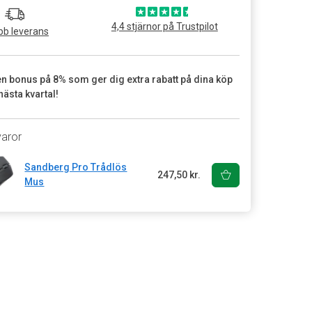
4,4 stjärnor på Trustpilot
b leverans
en bonus på 8% som ger dig extra rabatt på dina köp
nästa kvartal!
varor
Sandberg Pro Trådlös
247,50 kr.
Mus