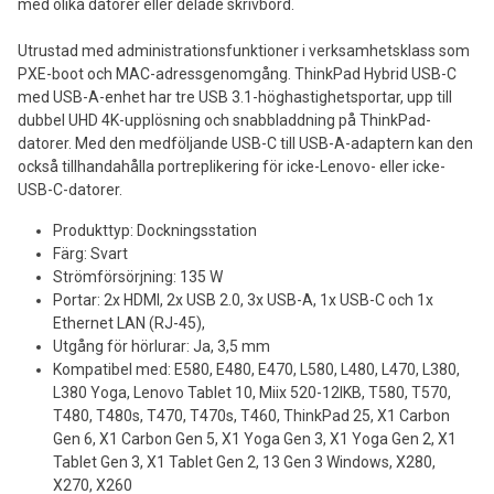
med olika datorer eller delade skrivbord.
Utrustad med administrationsfunktioner i verksamhetsklass som
PXE-boot och MAC-adressgenomgång. ThinkPad Hybrid USB-C
med USB-A-enhet har tre USB 3.1-höghastighetsportar, upp till
dubbel UHD 4K-upplösning och snabbladdning på ThinkPad-
datorer. Med den medföljande USB-C till USB-A-adaptern kan den
också tillhandahålla portreplikering för icke-Lenovo- eller icke-
USB-C-datorer.
Produkttyp: Dockningsstation
Färg: Svart
Strömförsörjning: 135 W
Portar: 2x HDMI, 2x USB 2.0, 3x USB-A, 1x USB-C och 1x
Ethernet LAN (RJ-45),
Utgång för hörlurar: Ja, 3,5 mm
Kompatibel med: E580, E480, E470, L580, L480, L470, L380,
L380 Yoga, Lenovo Tablet 10, Miix 520-12IKB, T580, T570,
T480, T480s, T470, T470s, T460, ThinkPad 25, X1 Carbon
Gen 6, X1 Carbon Gen 5, X1 Yoga Gen 3, X1 Yoga Gen 2, X1
Tablet Gen 3, X1 Tablet Gen 2, 13 Gen 3 Windows, X280,
X270, X260