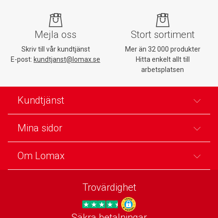
Mejla oss
Stort sortiment
Skriv till vår kundtjänst
Mer än 32 000 produkter
E-post:
kundtjanst@lomax.se
Hitta enkelt allt till
arbetsplatsen
Kundtjänst
Mina sidor
Om Lomax
Trovärdighet
Säkra betalningar
Trygg E-handel