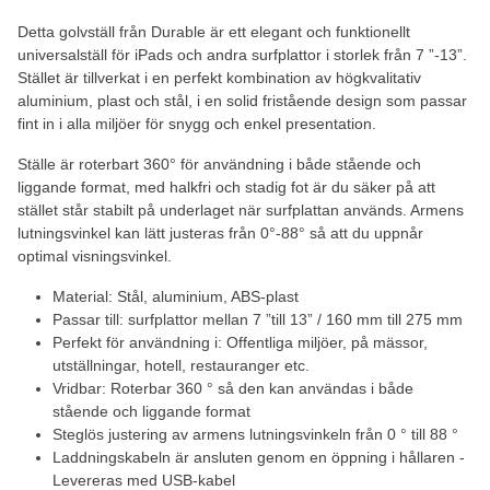
Detta golvställ från Durable är ett elegant och funktionellt
universalställ för iPads och andra surfplattor i storlek från 7 ”-13”.
Stället är tillverkat i en perfekt kombination av högkvalitativ
aluminium, plast och stål, i en solid fristående design som passar
fint in i alla miljöer för snygg och enkel presentation.
Ställe är roterbart 360° för användning i både stående och
liggande format, med halkfri och stadig fot är du säker på att
stället står stabilt på underlaget när surfplattan används. Armens
lutningsvinkel kan lätt justeras från 0°-88° så att du uppnår
optimal visningsvinkel.
Material: Stål, aluminium, ABS-plast
Passar till: surfplattor mellan 7 ”till 13” / 160 mm till 275 mm
Perfekt för användning i: Offentliga miljöer, på mässor,
utställningar, hotell, restauranger etc.
Vridbar: Roterbar 360 ° så den kan användas i både
stående och liggande format
Steglös justering av armens lutningsvinkeln från 0 ° till 88 °
Laddningskabeln är ansluten genom en öppning i hållaren -
Levereras med USB-kabel