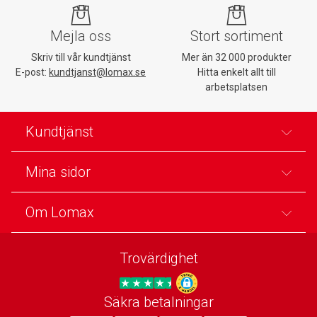
Mejla oss
Stort sortiment
Skriv till vår kundtjänst
Mer än 32 000 produkter
E-post:
kundtjanst@lomax.se
Hitta enkelt allt till
arbetsplatsen
Kundtjänst
Mina sidor
Om Lomax
Trovärdighet
Säkra betalningar
Trygg E-handel