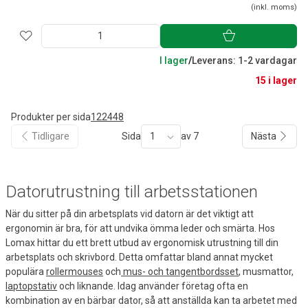
(inkl. moms)
I lager
/
Leverans: 1-2 vardagar
15 i lager
Produkter per sida
12
24
48
Tidligare
Sida
1
av 7
Nästa
Datorutrustning till arbetsstationen
När du sitter på din arbetsplats vid datorn är det viktigt att
ergonomin är bra, för att undvika ömma leder och smärta. Hos
Lomax hittar du ett brett utbud av ergonomisk utrustning till din
arbetsplats och skrivbord. Detta omfattar bland annat mycket
populära
rollermouses
och
mus- och tangentbordsset
, musmattor,
laptopstativ
och liknande. Idag använder företag ofta en
kombination av en bärbar dator, så att anställda kan ta arbetet med