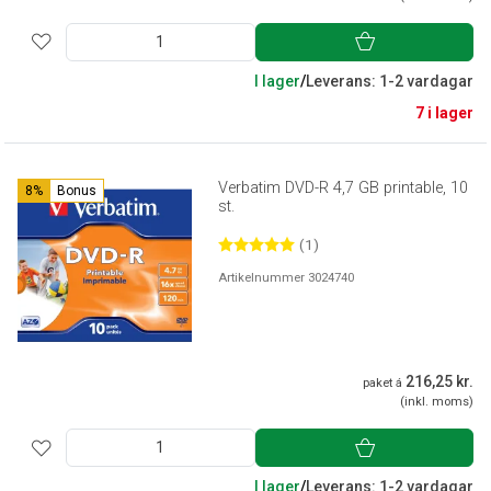
I lager
/
Leverans: 1-2 vardagar
7 i lager
Verbatim DVD-R 4,7 GB printable, 10
8%
Bonus
st.
(1)
Artikelnummer 3024740
216,25 kr.
paket á
(inkl. moms)
I lager
/
Leverans: 1-2 vardagar