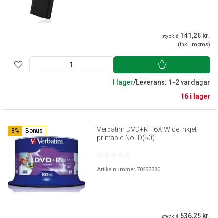
141,25 kr.
styck á
(inkl. moms)
I lager
/
Leverans: 1-2 vardagar
16 i lager
Verbatim DVD+R 16X Wide Inkjet
8%
Bonus
printable No ID(50)
Artikelnummer 70252380
536,25 kr.
styck á