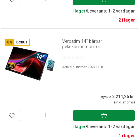
I lager
/
Leverans: 1-2 vardagar
2 i lager
Verbatim 14'' bärbar
8%
Bonus
pekskärmsmonitor
Artikelnummer 70242110
2 211,25 kr.
styck á
(inkl. moms)
I lager
/
Leverans: 1-2 vardagar
1 i lager