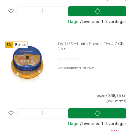
I lager
/
Leverans: 1-2 vardagar
DVD-R Verbatim Spindel 16x 4,7 GB
8%
Bonus
25 st
Artikelnummer 70080240
248,75 kr.
styck á
(inkl. moms)
I lager
/
Leverans: 1-2 vardagar