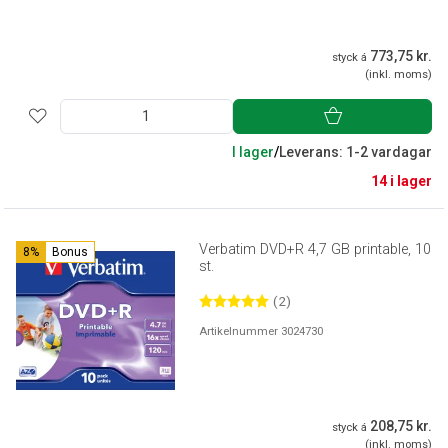
773,75 kr.
styck á
(inkl. moms)
I lager
/
Leverans: 1-2 vardagar
14 i lager
Verbatim DVD+R 4,7 GB printable, 10
8%
Bonus
st.
(2)
Artikelnummer 3024730
208,75 kr.
styck á
(inkl. moms)