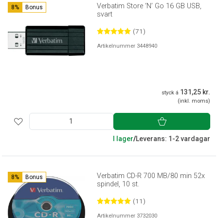
Verbatim Store ‘N’ Go 16 GB USB,
8%
Bonus
svart
(71)
Artikelnummer 3448940
131,25 kr.
styck á
(inkl. moms)
I lager
/
Leverans: 1-2 vardagar
Verbatim CD-R 700 MB/80 min 52x
8%
Bonus
spindel, 10 st.
(11)
Artikelnummer 3732030