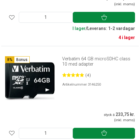
(inkl. moms)
I lager
/
Leverans: 1-2 vardagar
4 i lager
Verbatim 64 GB microSDHC class
8%
Bonus
10 med adapter
(4)
Artikelnummer 3146250
233,75 kr.
styck á
(inkl. moms)