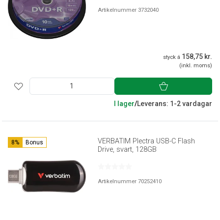
Artikelnummer 3732040
158,75 kr.
styck á
(inkl. moms)
I lager
/
Leverans: 1-2 vardagar
VERBATIM Plectra USB-C Flash
8%
Bonus
Drive, svart, 128GB
Artikelnummer 70252410