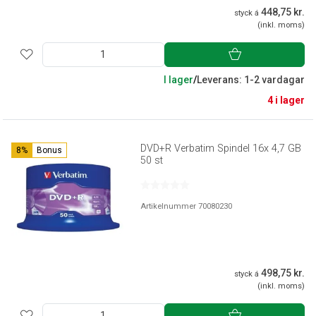
448,75 kr.
styck á
(inkl. moms)
I lager
/
Leverans: 1-2 vardagar
4 i lager
DVD+R Verbatim Spindel 16x 4,7 GB
8%
Bonus
50 st
Artikelnummer 70080230
498,75 kr.
styck á
(inkl. moms)