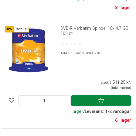
8 i lager
DVD-R Verbatim Spindel 16x 4,7 GB
8%
Bonus
100 st
Artikelnummer 70080270
511,25 kr.
styck á
(inkl. moms)
I lager
/
Leverans: 1-2 vardagar
6 i lager