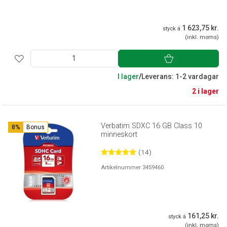
1 623,75 kr.
styck á
(inkl. moms)
I lager
/
Leverans: 1-2 vardagar
2 i lager
Verbatim SDXC 16 GB Class 10
8%
Bonus
minneskort
(14)
Artikelnummer 3459460
161,25 kr.
styck á
(inkl. moms)