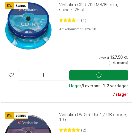
Verbatim CD-R 700 MB/80 min,
8%
Bonus
spindel, 25 st.
(4)
Artikelnummer 3024690
127,50 kr.
styck á
(inkl. moms)
I lager
/
Leverans: 1-2 vardagar
7 i lager
Verbatim DVD+R 16x 4,7 GB spindel,
8%
Bonus
10 st.
(2)