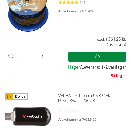
(6)
Artikelnummer 3732050
361,25 kr.
styck á
(inkl. moms)
I lager
/
Leverans: 1-2 vardagar
9 i lager
VERBATIM Plectra USB-C Flash
8%
Bonus
Drive, Svart - 256GB
Artikelnummer 70252420