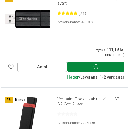
svart
(71)
Artikelnummer 3031830
111,19 kr.
styck á
(inkl. moms)
Antal
I lager
/
Leverans: 1-2 vardagar
Verbatim Pocket kabinet kit – USB
8%
Bonus
3.2 Gen 2, svart
Artikelnummer 70271730