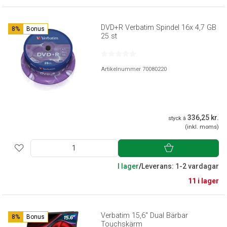
DVD+R Verbatim Spindel 16x 4,7 GB
8%
Bonus
25 st
Artikelnummer 70080220
336,25 kr.
styck á
(inkl. moms)
I lager
/
Leverans: 1-2 vardagar
11 i lager
Verbatim 15,6'' Dual Bärbar
8%
Bonus
Touchskärm