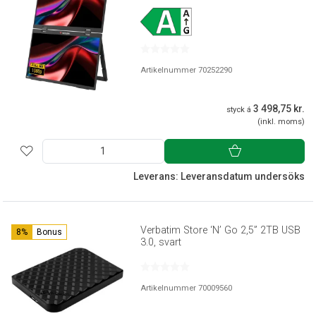
Artikelnummer 70252290
3 498,75 kr.
styck á
(inkl. moms)
Leverans: Leveransdatum undersöks
Verbatim Store ‘N’ Go 2,5” 2TB USB
8%
Bonus
3.0, svart
Artikelnummer 70009560