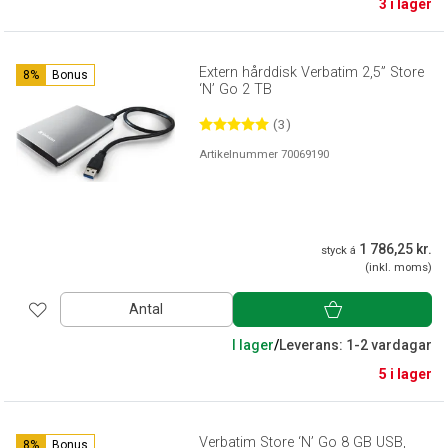
3 i lager
Extern hårddisk Verbatim 2,5” Store
8%
Bonus
‘N’ Go 2 TB
(3)
Artikelnummer 70069190
1 786,25 kr.
styck á
(inkl. moms)
Antal
I lager
/
Leverans: 1-2 vardagar
5 i lager
Verbatim Store ‘N’ Go 8 GB USB,
8%
Bonus