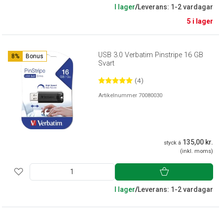
I lager
/
Leverans: 1-2 vardagar
5 i lager
USB 3.0 Verbatim Pinstripe 16 GB
8%
Bonus
Svart
(4)
Artikelnummer 70080030
135,00 kr.
styck á
(inkl. moms)
I lager
/
Leverans: 1-2 vardagar