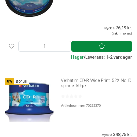
76,19 kr.
styck á
(inkl. moms)
I lager
/
Leverans: 1-2 vardagar
Verbatim CD-R Wide Print. 52X No ID
8%
Bonus
spindel 50-pk
Artikelnummer 70252370
348,75 kr.
styck á