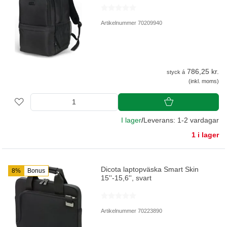
Artikelnummer 70209940
786,25 kr.
styck á
(inkl. moms)
I lager
/
Leverans: 1-2 vardagar
1 i lager
Dicota laptopväska Smart Skin
8%
Bonus
15''-15,6'', svart
Artikelnummer 70223890