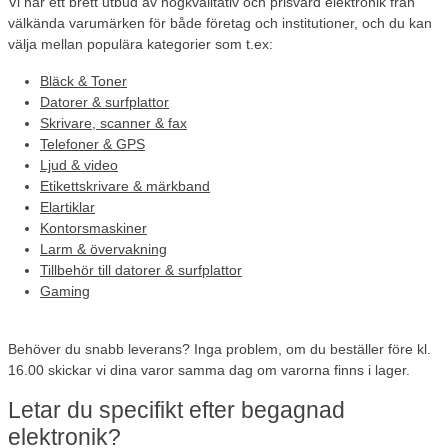
Vi har ett brett utbud av högkvalitativ och prisvärd elektronik från
välkända varumärken för både företag och institutioner, och du kan
välja mellan populära kategorier som t.ex:
Bläck & Toner
Datorer & surfplattor
Skrivare, scanner & fax
Telefoner & GPS
Ljud & video
Etikettskrivare & märkband
Elartiklar
Kontorsmaskiner
Larm & övervakning
Tillbehör till datorer & surfplattor
Gaming
Behöver du snabb leverans?
Inga problem, om du beställer före kl.
16.00 skickar vi dina varor samma dag om varorna finns i lager.
Letar du specifikt efter begagnad
elektronik?