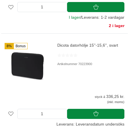
I lager
/
Leverans: 1-2 vardagar
2 i lager
Dicota datorhölje 15''-15,6'', svart
8%
Bonus
Artikelnummer 70223900
336,25 kr.
styck á
(inkl. moms)
Leverans: Leveransdatum undersöks