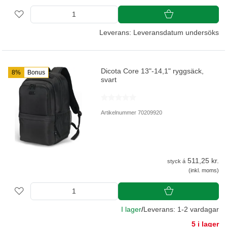
Leverans: Leveransdatum undersöks
Dicota Core 13"-14,1" ryggsäck,
8%
Bonus
svart
Artikelnummer 70209920
511,25 kr.
styck á
(inkl. moms)
I lager
/
Leverans: 1-2 vardagar
5 i lager