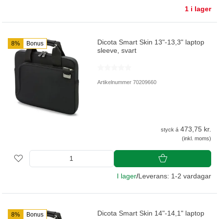
1 i lager
Dicota Smart Skin 13"-13,3" laptop
8%
Bonus
sleeve, svart
Artikelnummer 70209660
473,75 kr.
styck á
(inkl. moms)
I lager
/
Leverans: 1-2 vardagar
Dicota Smart Skin 14"-14,1" laptop
8%
Bonus