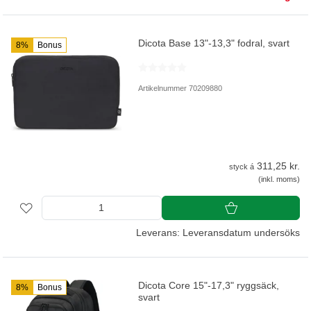
Dicota Base 13"-13,3" fodral, svart
8%
Bonus
Artikelnummer 70209880
311,25 kr.
styck á
(inkl. moms)
Leverans: Leveransdatum undersöks
Dicota Core 15"-17,3" ryggsäck,
8%
Bonus
svart