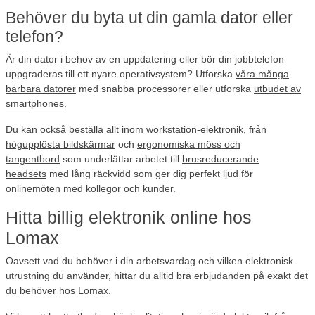
Behöver du byta ut din gamla dator eller
telefon?
Är din dator i behov av en uppdatering eller bör din jobbtelefon
uppgraderas till ett nyare operativsystem? Utforska
våra många
bärbara datorer
med snabba processorer eller utforska
utbudet av
smartphones
.
Du kan också beställa allt inom workstation-elektronik, från
högupplösta bildskärmar
och
ergonomiska möss och
tangentbord
som underlättar arbetet till
brusreducerande
headsets
med lång räckvidd som ger dig perfekt ljud för
onlinemöten med kollegor och kunder.
Hitta billig elektronik online hos
Lomax
Oavsett vad du behöver i din arbetsvardag och vilken elektronisk
utrustning du använder, hittar du alltid bra erbjudanden på exakt det
du behöver hos Lomax.