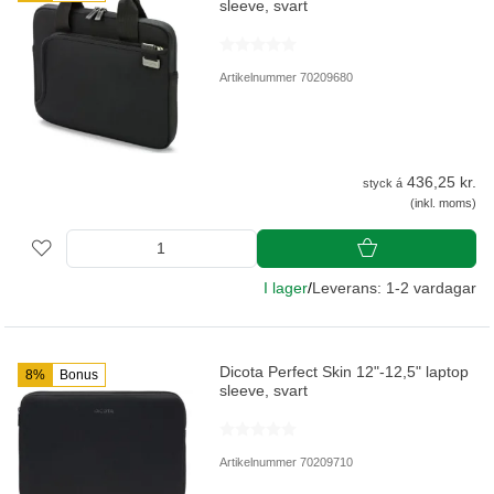
sleeve, svart
Artikelnummer 70209680
436,25 kr.
styck á
(inkl. moms)
I lager
/
Leverans: 1-2 vardagar
Dicota Perfect Skin 12"-12,5" laptop
8%
Bonus
sleeve, svart
Artikelnummer 70209710