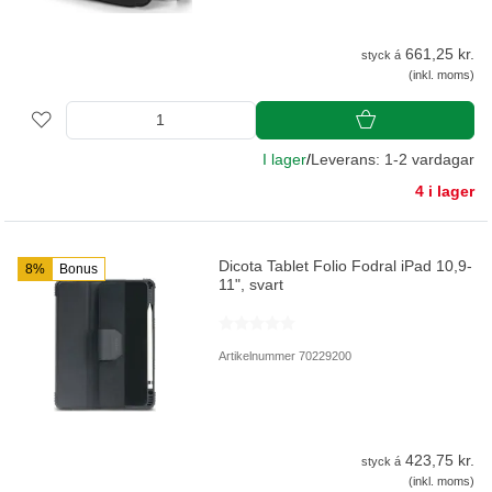
661,25 kr.
styck á
(inkl. moms)
I lager
/
Leverans: 1-2 vardagar
4 i lager
Dicota Tablet Folio Fodral iPad 10,9-
8%
Bonus
11", svart
Artikelnummer 70229200
423,75 kr.
styck á
(inkl. moms)