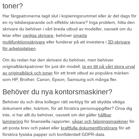
toner?
Har färgpatronerna tagit slut i kopieringsrummet eller är det dags för
en ny tidsbesparande och effektiv skrivare? Inga problem, hitta den
skrivare du behöver i vårt breda utbud av modeller, oavsett om du
letar efter
vanliga skrivare
, behöver
smarta
multifunktionsskrivare
eller funderar på att investera i
3D-skrivare
för arbetsplatsen
.
Om du redan har den skrivare du behöver, men behöver
originalbläckpatroner för just din modell,
ta en titt på vårt stora urval
av originalbläck och toner
för ett brett utbud av populära märken
som HP, Brother, Canon, Epson, Samsung och många fler.
Behöver du nya kontorsmaskiner?
Behöver du och dina kollegor rätt verktyg för att skydda viktiga
dokument eller, tvärtom, för att förstöra personuppgifter? Oroa dig
inte, vi har allt du behöver, oavsett om det gäller
hållbar
laminering
för finansiella rapporter,
vågar och falsningsmaskiner
för
att posta brev och paket eller
kraftfulla dokumentförstörare
för att
förstöra fysiska papper och konfidentiell GDPR-data.