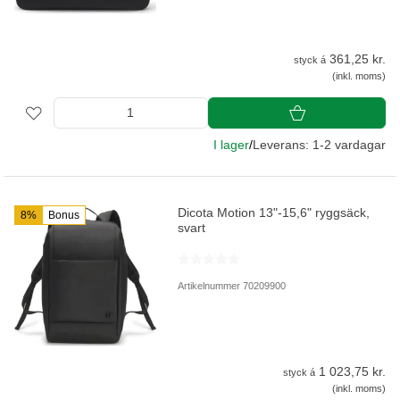
361,25 kr.
styck á
(inkl. moms)
I lager
/
Leverans: 1-2 vardagar
Dicota Motion 13"-15,6" ryggsäck,
8%
Bonus
svart
Artikelnummer 70209900
1 023,75 kr.
styck á
(inkl. moms)