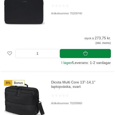
Artikelnummer 70209740
273,75 kr.
styck á
(inkl. moms)
I lager
/
Leverans: 1-2 vardagar
Dicota Multi Core 13"-14,1"
8%
Bonus
laptopväska, svart
Artikelnummer 70209960