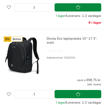
I lager
/
Leverans: 1-2 vardagar
8 i lager
Dicota Eco laptopväska 15''-17.3'',
8%
Bonus
svart
Artikelnummer 70230740
898,75 kr.
styck á
(inkl. moms)
I lager
/
Leverans: 1-2 vardagar