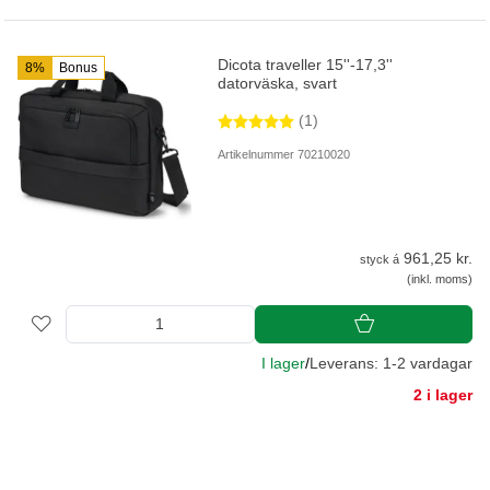
Dicota traveller 15''-17,3''
8%
Bonus
datorväska, svart
(1)
Artikelnummer 70210020
961,25 kr.
styck á
(inkl. moms)
I lager
/
Leverans: 1-2 vardagar
2 i lager