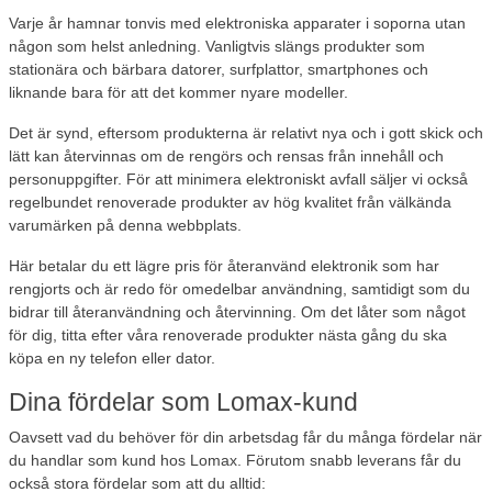
Varje år hamnar tonvis med elektroniska apparater i soporna utan
någon som helst anledning. Vanligtvis slängs produkter som
stationära och bärbara datorer, surfplattor, smartphones och
liknande bara för att det kommer nyare modeller.
Det är synd, eftersom produkterna är relativt nya och i gott skick och
lätt kan återvinnas om de rengörs och rensas från innehåll och
personuppgifter. För att minimera elektroniskt avfall säljer vi också
regelbundet renoverade produkter av hög kvalitet från välkända
varumärken på denna webbplats.
Här betalar du ett lägre pris för återanvänd elektronik som har
rengjorts och är redo för omedelbar användning, samtidigt som du
bidrar till återanvändning och återvinning. Om det låter som något
för dig, titta efter våra renoverade produkter nästa gång du ska
köpa en ny telefon eller dator.
Dina fördelar som Lomax-kund
Oavsett vad du behöver för din arbetsdag får du många fördelar när
du handlar som kund hos Lomax. Förutom snabb leverans får du
också stora fördelar som att du alltid: