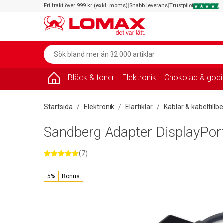
Fri frakt över 999 kr (exkl. moms)
|
Snabb leverans
|
Trustpilot
Bläck & toner
Elektronik
Chokolad & godi
Startsida
Elektronik
Elartiklar
Kablar & kabeltillb
Sandberg Adapter DisplayPo
(7)
5%
Bonus