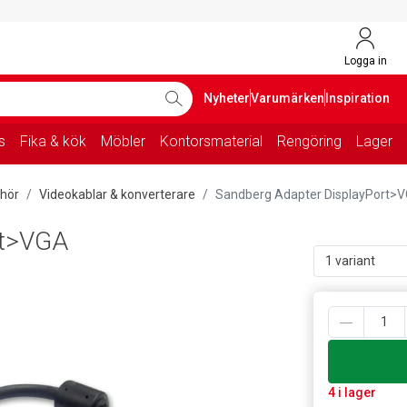
Logga in
Nyheter
Varumärken
Inspiration
s
Fika & kök
Möbler
Kontorsmaterial
Rengöring
Lager
ehör
Videokablar & konverterare
Sandberg Adapter DisplayPort>
rt>VGA
1 variant
4 i lager