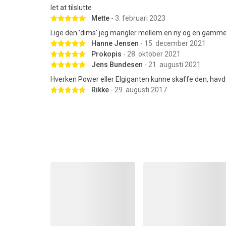
let at tilslutte
Betygsatt 5 av 5 stjärnor
Mette
- 3. februari 2023
Lige den 'dims' jeg mangler mellem en ny og en gamme
Betygsatt 5 av 5 stjärnor
Hanne Jensen
- 15. december 2021
Betygsatt 5 av 5 stjärnor
Prokopis
- 28. oktober 2021
Betygsatt 5 av 5 stjärnor
Jens Bundesen
- 21. augusti 2021
Hverken Power eller Elgiganten kunne skaffe den, havde
Betygsatt 5 av 5 stjärnor
Rikke
- 29. augusti 2017