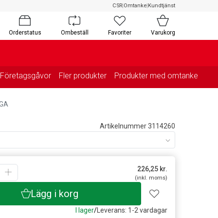
CSR
|
Omtanke
|
Kundtjänst
Orderstatus
Ombeställ
Favoriter
Varukorg
Företagsgåvor
Fler produkter
Produkter med omtanke
VGA
Artikelnummer 3114260
226,25
kr.
(inkl. moms)
Lägg i korg
I lager
/
Leverans: 1-2 vardagar