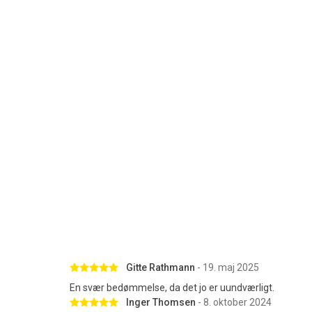
Betygsatt 5 av 5 stjärnor
Gitte Rathmann
- 19. maj 2025
En svær bedømmelse, da det jo er uundværligt.
Betygsatt 5 av 5 stjärnor
Inger Thomsen
- 8. oktober 2024