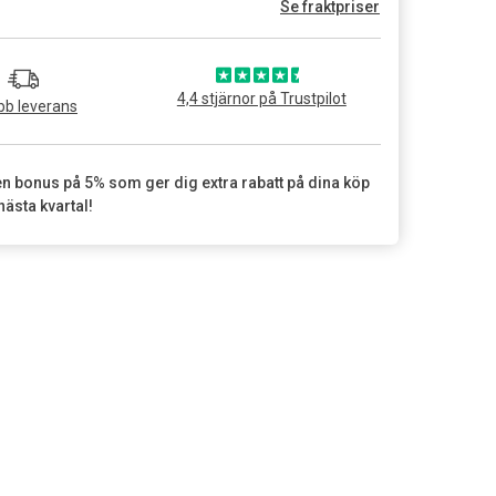
Se fraktpriser
4,4 stjärnor på Trustpilot
b leverans
en bonus på 5% som ger dig extra rabatt på dina köp
nästa kvartal!