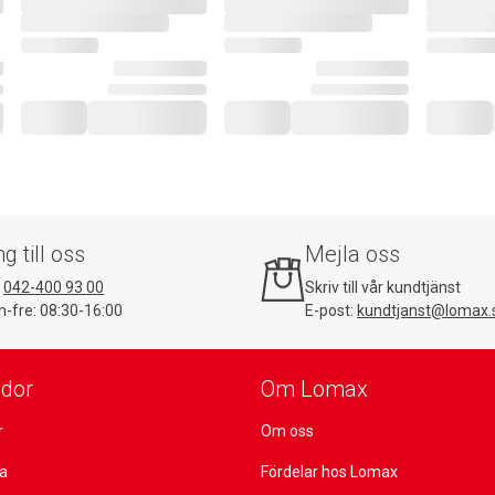
ng till oss
Mejla oss
:
042-400 93 00
Skriv till vår kundtjänst
-fre: 08:30-16:00
E-post:
kundtjanst@lomax.
idor
Om Lomax
r
Om oss
ta
Fördelar hos Lomax