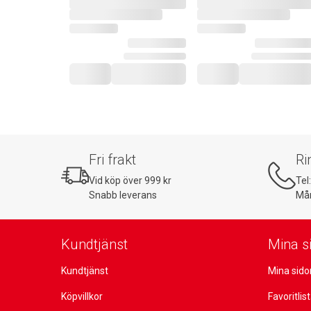
Fri frakt
Ri
Vid köp över 999 kr
Tel
Snabb leverans
Mån
Kundtjänst
Mina s
Kundtjänst
Mina sido
Köpvillkor
Favoritlis