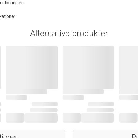
er lösningen.
kationer
Alternativa produkter
tioner
P