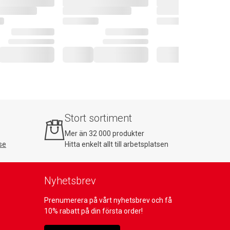
Stort sortiment
Mer än 32 000 produkter
se
Hitta enkelt allt till arbetsplatsen
Nyhetsbrev
Prenumerera på vårt nyhetsbrev och få
10% rabatt på din första order!