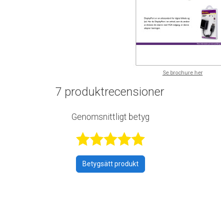
Se brochure her
7 produktrecensioner
Genomsnittligt betyg
Betygsatt 5 a
Betygsätt produkt