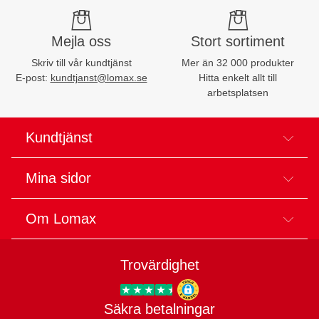
Mejla oss
Stort sortiment
Skriv till vår kundtjänst
Mer än 32 000 produkter
E-post:
kundtjanst@lomax.se
Hitta enkelt allt till
arbetsplatsen
Kundtjänst
Mina sidor
Om Lomax
Trovärdighet
Säkra betalningar
Trygg E-handel