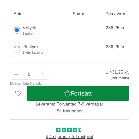
Antal
Spara
Pris / vara
5 styck
-
286,25 kr.
1 paket
25 styck
-
286,25 kr.
1 ytterkartong
1 431,25
kr.
(inkl. moms)
Minimumköp 5 styck
Fortsätt
Leverans: Förväntad 7-9 vardagar
Se fraktpriser
4,4 stjärnor på Trustpilot