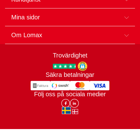
Mina sidor
Om Lomax
Trovärdighet
Säkra betalningar
Trygg E-handel
Följ oss på sociala medier
Lomax DK Facebook
Lomax SE LinkIn
sv-SE
da-DK