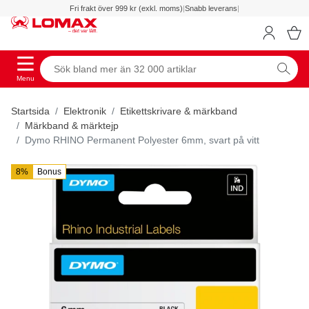
Fri frakt över 999 kr (exkl. moms)
|
Snabb leverans
|
Menu
Startsida
Elektronik
Etikettskrivare & märkband
Märkband & märktejp
Dymo RHINO Permanent Polyester 6mm, svart på vitt
8%
Bonus