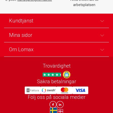
arbetsplatsen
Kundtjänst
Mina sidor
Om Lomax
Trovärdighet
Säkra betalningar
Trygg E-handel
Följ oss på sociala medier
Lomax DK Facebook
Lomax SE LinkIn
sv-SE
da-DK