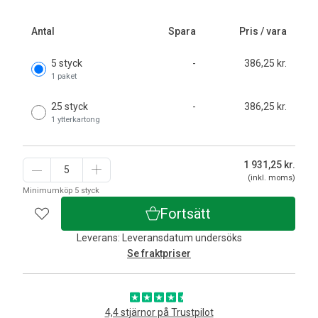
Antal
Spara
Pris / vara
5 styck
-
386,25 kr.
1 paket
25 styck
-
386,25 kr.
1 ytterkartong
1 931,25
kr.
(inkl. moms)
Minimumköp 5 styck
Fortsätt
Leverans: Leveransdatum undersöks
Se fraktpriser
4,4 stjärnor på Trustpilot