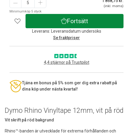
1 868,75
kr.
(inkl. moms)
Minimumköp 5 styck
Fortsätt
Leverans: Leveransdatum undersöks
Se fraktpriser
4,4 stjärnor på Trustpilot
Tjäna en bonus på 5% som ger dig extra rabatt på
dina köp under nästa kvartal!
Dymo Rhino Vinyltape 12mm, vit på röd
Vit skrift på röd bakgrund
Rhino™-banden är utvecklade för extrema förhållanden och