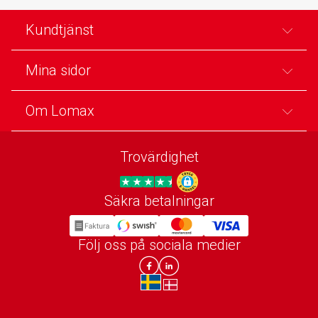
Kundtjänst
Mina sidor
Om Lomax
Trovärdighet
Säkra betalningar
Trygg E-handel
Följ oss på sociala medier
Lomax DK Facebook
Lomax SE LinkIn
sv-SE
da-DK