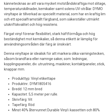
kännetecknas av att vara mycket motståndskraftiga mot slitage,
temperaturskillnader, kemikalier samt solens UV-strålar. DYMO
vinyltape är tillverkad av speciellt material, som har en kraftig lim
och ett specialframställt färgband, som säkerställer utmärkt
utskriftskvalitet och hög resistens.
Färgat vinyl förenar flexibilitet, stark häftförmåga och hög
beständighet mot kemikalier, så denna etikett är lämplig för
användningsområden där färg är önskvärt.
Denna vinyltape är idealisk för att markera olika varningstecken,
såsom brandfara eller namnge saker, som: ledningar,
kopplingspaneler, div. utrustning, maskiner, kontaktpaneler, stick,
knappar mm.
Produkttyp: Vinyl etikettape
Produktnr.: DYM1805416
Bredd: 12 mm bred
Kapacitet: 5,5 meter per rulle.
Skrivfärg: Vit
Tapefärg: Röd
Minst 40% återvunnet Durable Vinyl i kassetten och 80%