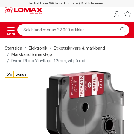
Fri frakt över 999 kr (exkl. moms)
|
Snabb leverans
|
Menu
Startsida
Elektronik
Etikettskrivare & märkband
Märkband & märktejp
Dymo Rhino Vinyltape 12mm, vit på röd
5%
Bonus