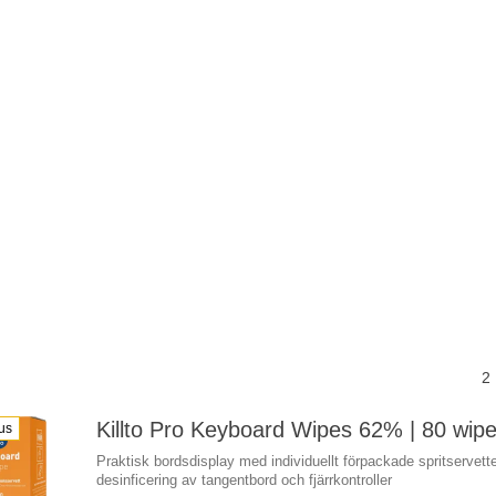
2
Killto Pro Keyboard Wipes 62% | 80 wip
us
Praktisk bordsdisplay med individuellt förpackade spritservette
desinficering av tangentbord och fjärrkontroller