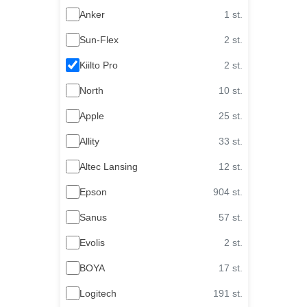
Anker
1 st.
Sun-Flex
2 st.
Kiilto Pro
2 st.
North
10 st.
Apple
25 st.
Allity
33 st.
Altec Lansing
12 st.
Epson
904 st.
Sanus
57 st.
Evolis
2 st.
BOYA
17 st.
Logitech
191 st.