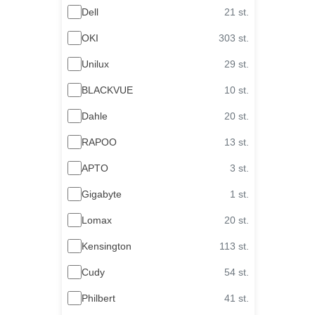
Dell
21 st.
OKI
303 st.
Unilux
29 st.
BLACKVUE
10 st.
Dahle
20 st.
RAPOO
13 st.
APTO
3 st.
Gigabyte
1 st.
Lomax
20 st.
Kensington
113 st.
Cudy
54 st.
Philbert
41 st.