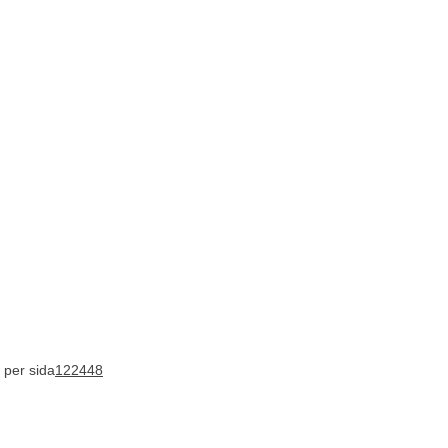
 per sida
12
24
48