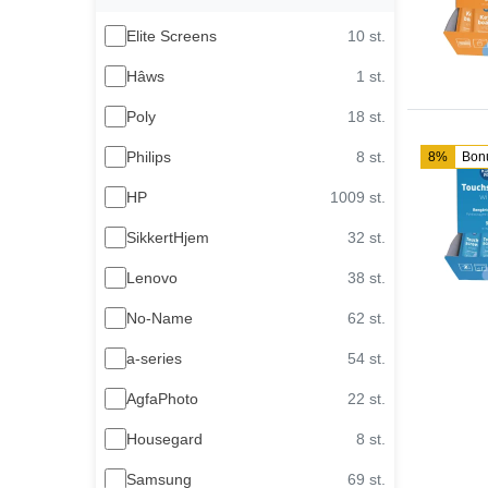
Elite Screens
10 st.
Hâws
1 st.
Poly
18 st.
Philips
8 st.
8%
Bon
HP
1009 st.
SikkertHjem
32 st.
Lenovo
38 st.
No-Name
62 st.
a-series
54 st.
AgfaPhoto
22 st.
Housegard
8 st.
Samsung
69 st.