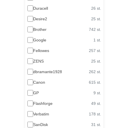
Duracell
26 st.
Desire2
25 st.
Brother
742 st.
Google
1 st.
Fellowes
257 st.
ZENS
25 st.
dbramante1928
262 st.
Canon
615 st.
GP
9 st.
Flashforge
49 st.
Verbatim
178 st.
SanDisk
31 st.