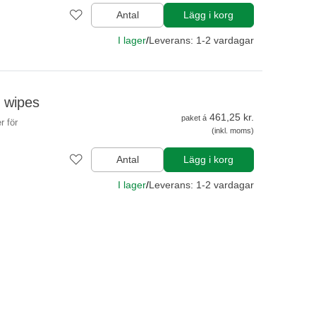
Antal
Lägg i korg
I lager
/
Leverans: 1-2 vardagar
5 wipes
461,25 kr.
paket á
r för
(inkl. moms)
Antal
Lägg i korg
I lager
/
Leverans: 1-2 vardagar