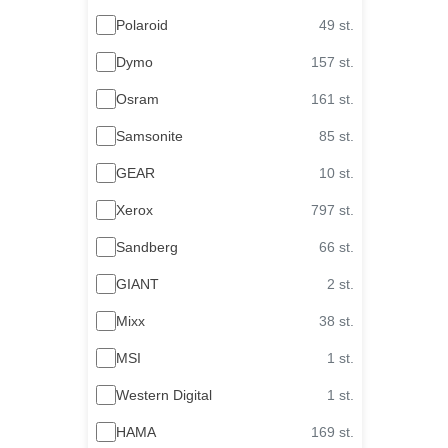
Polaroid
49 st.
Dymo
157 st.
Osram
161 st.
Samsonite
85 st.
GEAR
10 st.
Xerox
797 st.
Sandberg
66 st.
GIANT
2 st.
Mixx
38 st.
MSI
1 st.
Western Digital
1 st.
HAMA
169 st.