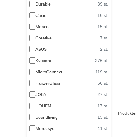
Durable
39 st.
Casio
16 st.
Meaco
15 st.
Creative
7 st.
ASUS
2 st.
Kyocera
276 st.
MicroConnect
119 st.
PanzerGlass
66 st.
JOBY
27 st.
HOHEM
17 st.
Produkter
Soundliving
13 st.
Mercusys
11 st.