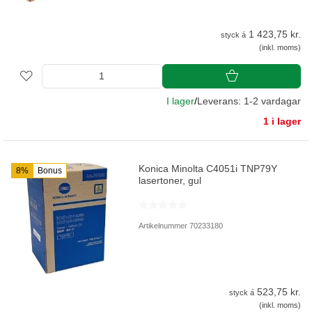
1 423,75 kr.
styck á
(inkl. moms)
I lager
/
Leverans: 1-2 vardagar
1 i lager
Konica Minolta C4051i TNP79Y
8%
Bonus
lasertoner, gul
Artikelnummer 70233180
523,75 kr.
styck á
(inkl. moms)