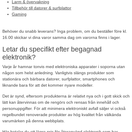
Larm & övervakning
Tillbehör till datorer & surfplattor
Gaming
Behöver du snabb leverans?
Inga problem, om du beställer före kl.
16.00 skickar vi dina varor samma dag om varorna finns i lager.
Letar du specifikt efter begagnad
elektronik?
Varje år hamnar tonvis med elektroniska apparater i soporna utan
någon som helst anledning. Vanligtvis slängs produkter som
stationära och bärbara datorer, surfplattor, smartphones och
liknande bara för att det kommer nyare modeller.
Det är synd, eftersom produkterna är relativt nya och i gott skick och
lätt kan återvinnas om de rengörs och rensas från innehåll och
personuppgifter. För att minimera elektroniskt avfall säljer vi också
regelbundet renoverade produkter av hög kvalitet från välkända
varumärken på denna webbplats.
Här betalar du ett lägre pris för återanvänd elektronik som har