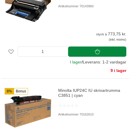
Artikelnummer 70143960
773,75 kr.
styck á
(inkl. moms)
I lager
/
Leverans: 1-2 vardagar
9 i lager
Minolta IUP24C IU skrivartrumma
8%
Bonus
C3851 | cyan
Artikelnummer 70162610