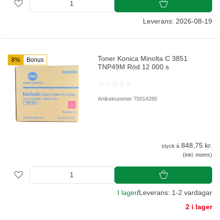
Leverans: 2026-08-19
Toner Konica Minolta C 3851
8%
Bonus
TNP49M Röd 12 000 s
Artikelnummer 70014280
848,75 kr.
styck á
(inkl. moms)
I lager
/
Leverans: 1-2 vardagar
2 i lager