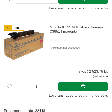
Leverans: Leveransdatum undersöks
Minolta IUP24M IU skrivartrumma
8%
Bonus
C3851 | magenta
Artikelnummer 70162600
2 523,75 kr.
styck á
(inkl. moms)
Leverans: Leveransdatum undersöks
Produkter per sida
12
24
48