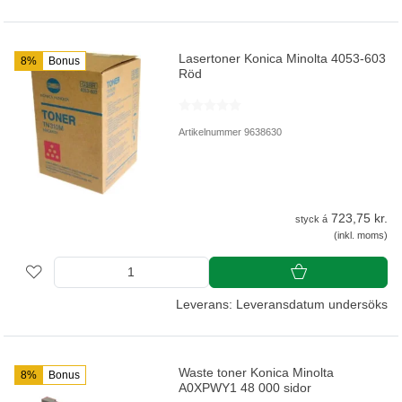
Lasertoner Konica Minolta 4053-603
8%
Bonus
Röd
Artikelnummer 9638630
723,75 kr.
styck á
(inkl. moms)
Leverans: Leveransdatum undersöks
Waste toner Konica Minolta
8%
Bonus
A0XPWY1 48 000 sidor