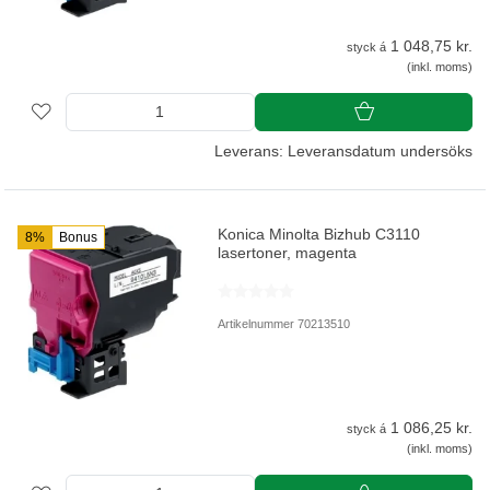
1 048,75 kr.
styck á
(inkl. moms)
Leverans: Leveransdatum undersöks
Konica Minolta Bizhub C3110
8%
Bonus
lasertoner, magenta
Artikelnummer 70213510
1 086,25 kr.
styck á
(inkl. moms)