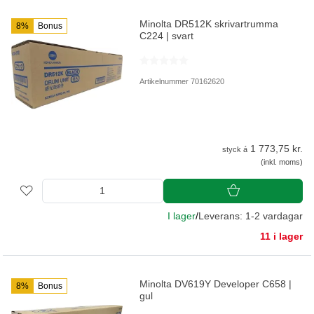
Minolta DR512K skrivartrumma
8%
Bonus
C224 | svart
Artikelnummer 70162620
1 773,75 kr.
styck á
(inkl. moms)
I lager
/
Leverans: 1-2 vardagar
11 i lager
Minolta DV619Y Developer C658 |
8%
Bonus
gul