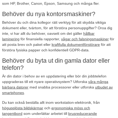
som HP, Brother, Canon, Epson, Samsung och många fler.
Behöver du nya kontorsmaskiner?
Behöver du och dina kollegor rätt verktyg för att skydda viktiga
dokument eller, tvärtom, för att förstöra personuppgifter? Oroa dig
inte, vi har allt du behöver, oavsett om det gäller
hållbar
laminering
för finansiella rapporter,
vågar och falsningsmaskiner
för
att posta brev och paket eller
kraftfulla dokumentförstörare
för att
förstöra fysiska papper och konfidentiell GDPR-data.
Behöver du byta ut din gamla dator eller
telefon?
Är din dator i behov av en uppdatering eller bör din jobbtelefon
uppgraderas till ett nyare operativsystem? Utforska
våra många
bärbara datorer
med snabba processorer eller utforska
utbudet av
smartphones
.
Du kan också beställa allt inom workstation-elektronik, från
högupplösta bildskärmar
och
ergonomiska möss och
tangentbord
som underlättar arbetet till
brusreducerande