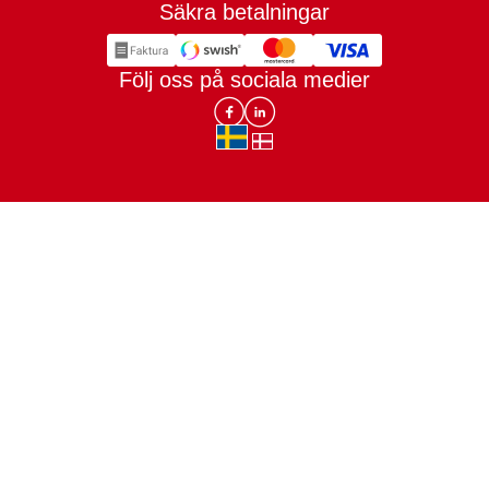
Säkra betalningar
Trygg E-handel
Följ oss på sociala medier
Lomax DK Facebook
Lomax SE LinkIn
sv-SE
da-DK