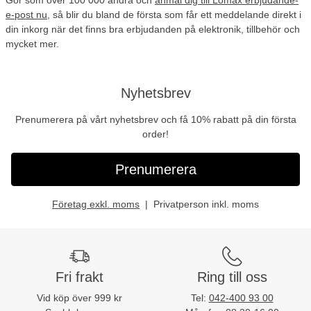
Gör som
över 100 000 andra
och
anmäl dig till Lomax erbjudande-
e-post nu
, så blir du bland de första som får ett meddelande direkt i
din inkorg när det finns bra erbjudanden på elektronik, tillbehör och
mycket mer.
Nyhetsbrev
Prenumerera på vårt nyhetsbrev och få 10% rabatt på din första
order!
Prenumerera
Företag exkl. moms
Privatperson inkl. moms
Fri frakt
Ring till oss
Vid köp över 999 kr
Tel:
042-400 93 00