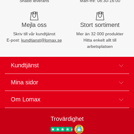
Snabb leverans
Mån-fre: 08:30-16:00
Mejla oss
Stort sortiment
Skriv till vår kundtjänst
Mer än 32 000 produkter
E-post:
kundtjanst@lomax.se
Hitta enkelt allt till
arbetsplatsen
Kundtjänst
Mina sidor
Om Lomax
Trovärdighet