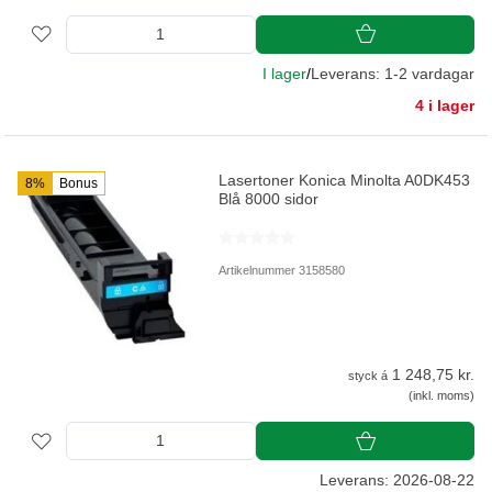
I lager
/
Leverans: 1-2 vardagar
4 i lager
Lasertoner Konica Minolta A0DK453
8%
Bonus
Blå 8000 sidor
Artikelnummer 3158580
1 248,75 kr.
styck á
(inkl. moms)
Leverans: 2026-08-22