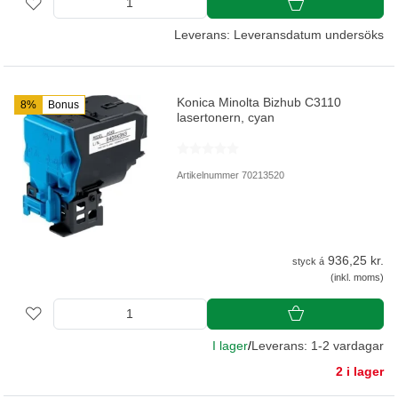
Leverans: Leveransdatum undersöks
Konica Minolta Bizhub C3110
8%
Bonus
lasertonern, cyan
Artikelnummer 70213520
936,25 kr.
styck á
(inkl. moms)
I lager
/
Leverans: 1-2 vardagar
2 i lager