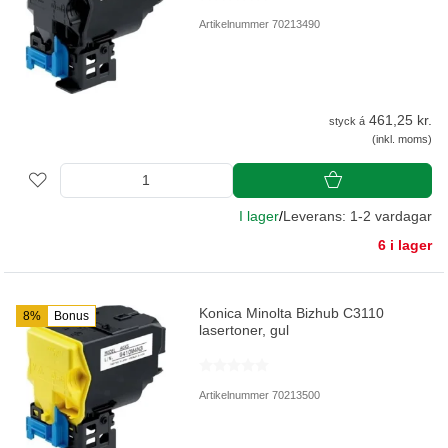
Artikelnummer 70213490
461,25 kr.
styck á
(inkl. moms)
I lager
/
Leverans: 1-2 vardagar
6 i lager
Konica Minolta Bizhub C3110
8%
Bonus
lasertoner, gul
Artikelnummer 70213500