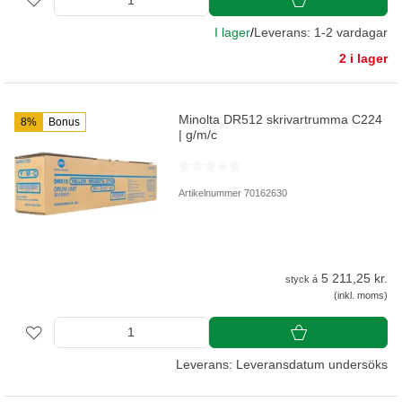
I lager
/
Leverans: 1-2 vardagar
2 i lager
Minolta DR512 skrivartrumma C224
8%
Bonus
| g/m/c
Artikelnummer 70162630
5 211,25 kr.
styck á
(inkl. moms)
Leverans: Leveransdatum undersöks