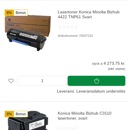
Lasertoner Konica Minolta Bizhub
8%
Bonus
4422 TNP61 Svart
Artikelnummer 70047210
4 273,75 kr.
styck á
(inkl. moms)
Leverans: Leveransdatum undersöks
Konica Minolta Bizhub C3110
8%
Bonus
lasertoner, svart