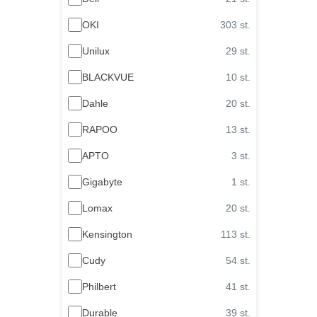
OKI
303 st.
Unilux
29 st.
BLACKVUE
10 st.
Dahle
20 st.
RAPOO
13 st.
APTO
3 st.
Gigabyte
1 st.
Lomax
20 st.
Kensington
113 st.
Cudy
54 st.
Philbert
41 st.
Durable
39 st.