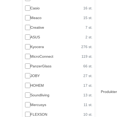
Casio
16 st.
Meaco
15 st.
Creative
7 st.
ASUS
2 st.
Kyocera
276 st.
MicroConnect
119 st.
PanzerGlass
66 st.
JOBY
27 st.
HOHEM
17 st.
Produkter
Soundliving
13 st.
Mercusys
11 st.
FLEXSON
10 st.