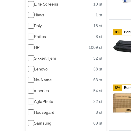
Elite Screens
10 st.
Hâws
1 st.
Poly
18 st.
8%
Bon
Philips
8 st.
HP
1009 st.
SikkertHjem
32 st.
Lenovo
38 st.
No-Name
63 st.
8%
Bon
a-series
54 st.
AgfaPhoto
22 st.
Housegard
8 st.
Samsung
69 st.