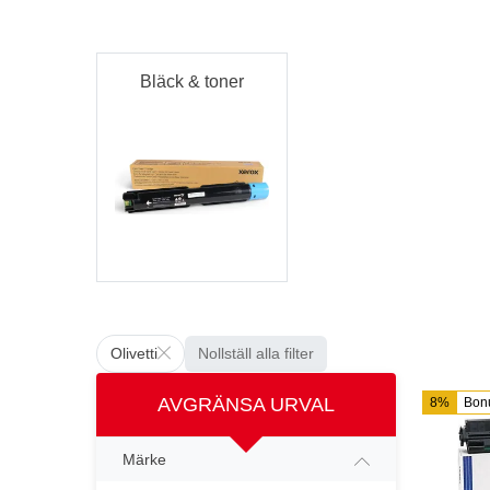
Bläck & toner
Olivetti
Nollställ alla filter
AVGRÄNSA URVAL
8%
Bon
Märke