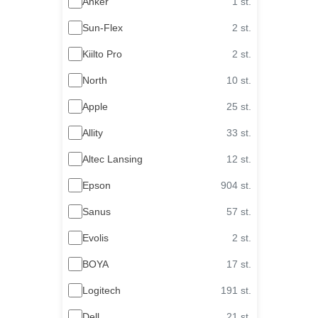
Anker
1 st.
Sun-Flex
2 st.
Kiilto Pro
2 st.
North
10 st.
Apple
25 st.
Allity
33 st.
Altec Lansing
12 st.
Epson
904 st.
Sanus
57 st.
Evolis
2 st.
BOYA
17 st.
Logitech
191 st.
Dell
21 st.