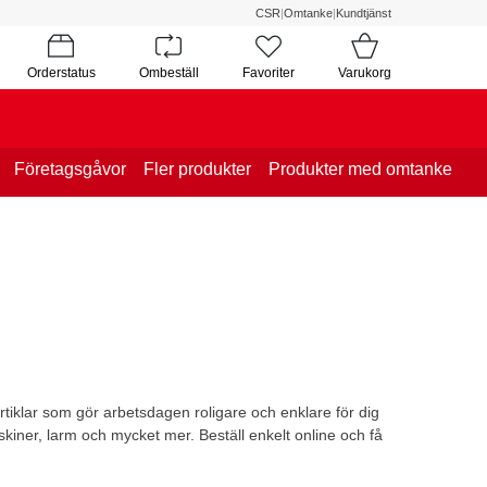
CSR
|
Omtanke
|
Kundtjänst
Orderstatus
Ombeställ
Favoriter
Varukorg
Företagsgåvor
Fler produkter
Produkter med omtanke
tiklar som gör arbetsdagen roligare och enklare för dig
skiner, larm och mycket mer. Beställ enkelt online och få