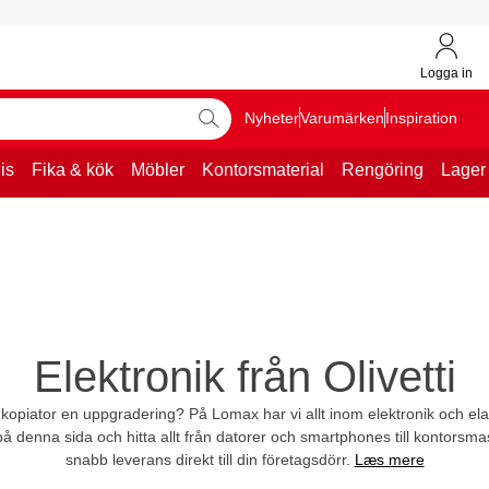
Logga in
Nyheter
Varumärken
Inspiration
is
Fika & kök
Möbler
Kontorsmaterial
Rengöring
Lager
Elektronik från Olivetti
kopiator en uppgradering? På Lomax har vi allt inom elektronik och elar
å denna sida och hitta allt från datorer och smartphones till kontorsma
snabb leverans direkt till din företagsdörr.
Læs mere