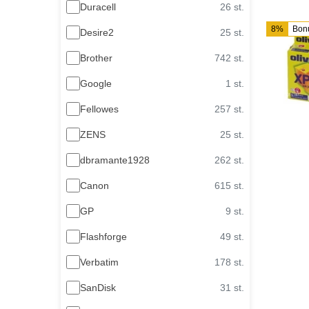
Duracell
26 st.
8%
Bon
Desire2
25 st.
Brother
742 st.
Google
1 st.
Fellowes
257 st.
ZENS
25 st.
dbramante1928
262 st.
Canon
615 st.
GP
9 st.
Flashforge
49 st.
Verbatim
178 st.
SanDisk
31 st.