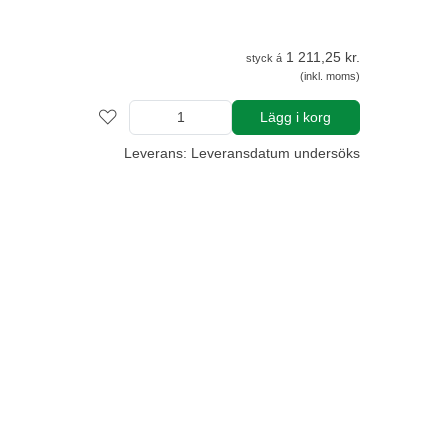
1 211,25 kr.
styck á
(inkl. moms)
Lägg i korg
Leverans: Leveransdatum undersöks