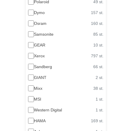
Polaroid
49 st.
Dymo
157 st.
Osram
160 st.
Samsonite
85 st.
GEAR
10 st.
Xerox
797 st.
Sandberg
66 st.
GIANT
2 st.
Mixx
38 st.
MSI
1 st.
Western Digital
1 st.
HAMA
169 st.