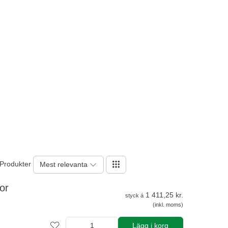
 Produkter
Mest relevanta
or
1 411,25 kr.
styck á
(inkl. moms)
Lägg i korg