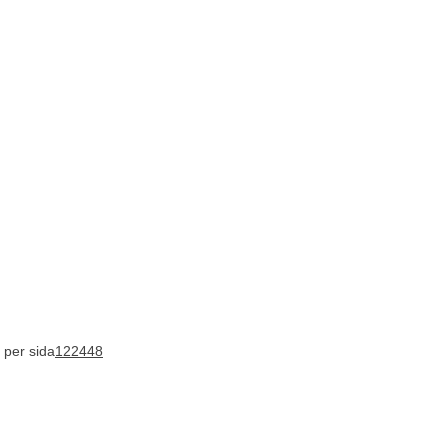
 per sida
12
24
48