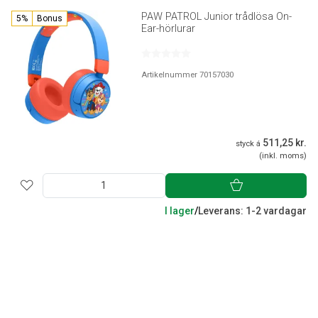
PAW PATROL Junior trådlösa On-
5%
Bonus
Ear-hörlurar
Artikelnummer 70157030
511,25 kr.
styck á
(inkl. moms)
I lager
/
Leverans: 1-2 vardagar