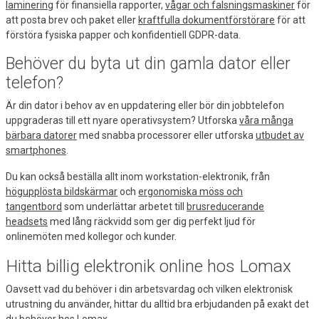
laminering
för finansiella rapporter,
vågar och falsningsmaskiner
för
att posta brev och paket eller
kraftfulla dokumentförstörare
för att
förstöra fysiska papper och konfidentiell GDPR-data.
Behöver du byta ut din gamla dator eller
telefon?
Är din dator i behov av en uppdatering eller bör din jobbtelefon
uppgraderas till ett nyare operativsystem? Utforska
våra många
bärbara datorer
med snabba processorer eller utforska
utbudet av
smartphones
.
Du kan också beställa allt inom workstation-elektronik, från
högupplösta bildskärmar
och
ergonomiska möss och
tangentbord
som underlättar arbetet till
brusreducerande
headsets
med lång räckvidd som ger dig perfekt ljud för
onlinemöten med kollegor och kunder.
Hitta billig elektronik online hos Lomax
Oavsett vad du behöver i din arbetsvardag och vilken elektronisk
utrustning du använder, hittar du alltid bra erbjudanden på exakt det
du behöver hos Lomax.