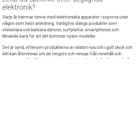
elektronik?
Varje år hamnar tonvis med elektroniska apparater i soporna utan
någon som helst anledning. Vanligtvis slängs produkter som
stationära och bärbara datorer, surfplattor, smartphones och
liknande bara för att det kommer nyare modeller.
Det är synd, eftersom produkterna är relativt nya och i gott skick och
lätt kan återvinnas om de rengörs och rensas från innehåll och
personuppgifter. För att minimera elektroniskt avfall säljer vi också
regelbundet renoverade produkter av hög kvalitet från välkända
varumärken på denna webbplats.
Här betalar du ett lägre pris för återanvänd elektronik som har
rengjorts och är redo för omedelbar användning, samtidigt som du
bidrar till återanvändning och återvinning. Om det låter som något
för dig, titta efter våra renoverade produkter nästa gång du ska köpa
en ny telefon eller dator.
Dina fördelar som Lomax-kund
Oavsett vad du behöver för din arbetsdag får du många fördelar när