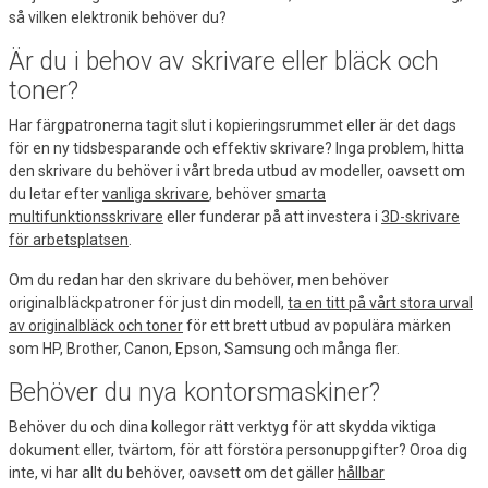
så vilken elektronik behöver du?
Är du i behov av skrivare eller bläck och
toner?
Har färgpatronerna tagit slut i kopieringsrummet eller är det dags
för en ny tidsbesparande och effektiv skrivare? Inga problem, hitta
den skrivare du behöver i vårt breda utbud av modeller, oavsett om
du letar efter
vanliga skrivare
, behöver
smarta
multifunktionsskrivare
eller funderar på att investera i
3D-skrivare
för arbetsplatsen
.
Om du redan har den skrivare du behöver, men behöver
originalbläckpatroner för just din modell,
ta en titt på vårt stora urval
av originalbläck och toner
för ett brett utbud av populära märken
som HP, Brother, Canon, Epson, Samsung och många fler.
Behöver du nya kontorsmaskiner?
Behöver du och dina kollegor rätt verktyg för att skydda viktiga
dokument eller, tvärtom, för att förstöra personuppgifter? Oroa dig
inte, vi har allt du behöver, oavsett om det gäller
hållbar