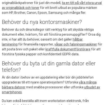
originalbläckpatroner för just din modell,
ta en titt på vårt stora urval
av originalbläck och toner
för ett brett utbud av populära märken
som HP, Brother, Canon, Epson, Samsung och många fler.
Behöver du nya kontorsmaskiner?
Behöver du och dina kollegor rätt verktyg för att skydda viktiga
dokument eller, tvärtom, för att förstöra personuppgifter? Oroa dig
inte, vi har allt du behöver, oavsett om det gäller
hållbar
laminering
för finansiella rapporter,
vågar och falsningsmaskiner
för
att posta brev och paket eller
kraftfulla dokumentförstörare
för att
förstöra fysiska papper och konfidentiell GDPR-data.
Behöver du byta ut din gamla dator eller
telefon?
Är din dator i behov av en uppdatering eller bör din jobbtelefon
uppgraderas till ett nyare operativsystem? Utforska
våra många
bärbara datorer
med snabba processorer eller utforska
utbudet av
smartphones
.
Du kan också beställa allt inom workstation-elektronik, från