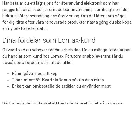
Här betalar du ett lägre pris för återanvänd elektronik som har
rengjorts och är redo för omedelbar användning, samtidigt som du
bidrar till återanvändning och återvinning. Om det låter som något
för dig, titta efter våra renoverade produkter nästa gång du ska köpa
en ny telefon eller dator.
Dina fördelar som Lomax-kund
Oavsett vad du behöver för din arbetsdag får du många fördelar när
du handlar som kund hos Lomax. Förutom snabb leverans får du
också stora fördelar som att du alltid:
Få en gåva
med ditt köp
Tjäna minst 5% KvartalsBonus
på alla dina inköp
Enkelt kan ombeställa de artiklar
du använder mest
Därför finns det goda skäl att beställa din elektronik på lomax.se
nästa gång du byter dator eller behöver en ny mobiltelefon.
Läs mer
om fördelarna med att vara Lomax-kund här
.
Vill du också få de bästa erbjudandena?