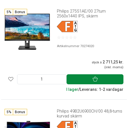
Philips 275S1AE/00 27tum
5%
Bonus
2560x1440 IPS, skärm
Artikelnummer 70274020
2 711,25 kr.
styck á
(inkl. moms)
I lager
/
Leverans: 1-2 vardagar
Philips 49B2U6900CH/00 48,8-tums
5%
Bonus
kurvad skärm