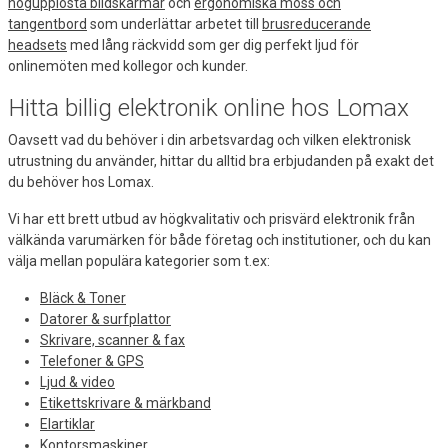
högupplösta bildskärmar
och
ergonomiska möss och
tangentbord
som underlättar arbetet till
brusreducerande
headsets
med lång räckvidd som ger dig perfekt ljud för
onlinemöten med kollegor och kunder.
Hitta billig elektronik online hos Lomax
Oavsett vad du behöver i din arbetsvardag och vilken elektronisk
utrustning du använder, hittar du alltid bra erbjudanden på exakt det
du behöver hos Lomax.
Vi har ett brett utbud av högkvalitativ och prisvärd elektronik från
välkända varumärken för både företag och institutioner, och du kan
välja mellan populära kategorier som t.ex:
Bläck & Toner
Datorer & surfplattor
Skrivare, scanner & fax
Telefoner & GPS
Ljud & video
Etikettskrivare & märkband
Elartiklar
Kontorsmaskiner