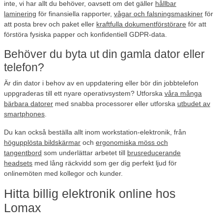
inte, vi har allt du behöver, oavsett om det gäller
hållbar
laminering
för finansiella rapporter,
vågar och falsningsmaskiner
för
att posta brev och paket eller
kraftfulla dokumentförstörare
för att
förstöra fysiska papper och konfidentiell GDPR-data.
Behöver du byta ut din gamla dator eller
telefon?
Är din dator i behov av en uppdatering eller bör din jobbtelefon
uppgraderas till ett nyare operativsystem? Utforska
våra många
bärbara datorer
med snabba processorer eller utforska
utbudet av
smartphones
.
Du kan också beställa allt inom workstation-elektronik, från
högupplösta bildskärmar
och
ergonomiska möss och
tangentbord
som underlättar arbetet till
brusreducerande
headsets
med lång räckvidd som ger dig perfekt ljud för
onlinemöten med kollegor och kunder.
Hitta billig elektronik online hos
Lomax