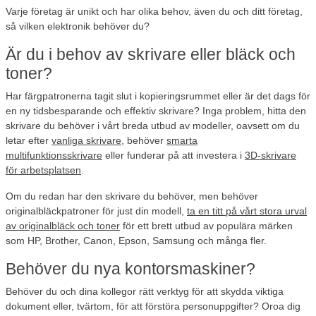
Varje företag är unikt och har olika behov, även du och ditt företag,
så vilken elektronik behöver du?
Är du i behov av skrivare eller bläck och
toner?
Har färgpatronerna tagit slut i kopieringsrummet eller är det dags för
en ny tidsbesparande och effektiv skrivare? Inga problem, hitta den
skrivare du behöver i vårt breda utbud av modeller, oavsett om du
letar efter
vanliga skrivare
, behöver
smarta
multifunktionsskrivare
eller funderar på att investera i
3D-skrivare
för arbetsplatsen
.
Om du redan har den skrivare du behöver, men behöver
originalbläckpatroner för just din modell,
ta en titt på vårt stora urval
av originalbläck och toner
för ett brett utbud av populära märken
som HP, Brother, Canon, Epson, Samsung och många fler.
Behöver du nya kontorsmaskiner?
Behöver du och dina kollegor rätt verktyg för att skydda viktiga
dokument eller, tvärtom, för att förstöra personuppgifter? Oroa dig