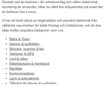
Oavsett vad du behöver i din arbetsvardag och vilken elektronisk
utrustning du använder, hittar du alltid bra erbjudanden på exakt det
du behöver hos Lomax.
Vi har ett brett utbud av högkvalitativ och prisvärd elektronik från
välkända varumärken för både företag och institutioner, och du kan
välja mellan populära kategorier som t.ex:
Bläck & Toner
Datorer & surfplattor
Skrivare, scanner & fax
Telefoner & GPS
Ljud & video
Etikettskrivare & märkband
Elartiklar
Kontorsmaskiner
Larm & övervakning
Tillbehör till datorer & surfplattor
Gaming
Behöver du snabb leverans?
Inga problem, om du beställer före kl.