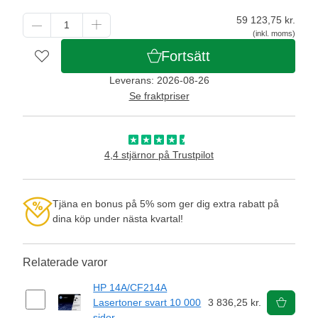
59 123,75
kr.
(inkl. moms)
Fortsätt
Leverans: 2026-08-26
Se fraktpriser
4,4 stjärnor på Trustpilot
Tjäna en bonus på 5% som ger dig extra rabatt på
dina köp under nästa kvartal!
Relaterade varor
HP 14A/CF214A
Lasertoner svart 10 000
3 836,25 kr.
sidor