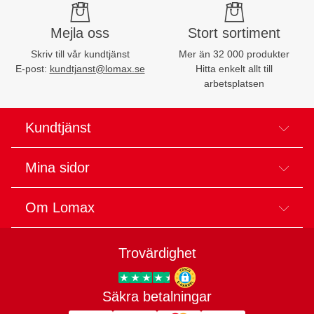
Mejla oss
Stort sortiment
Skriv till vår kundtjänst
Mer än 32 000 produkter
E-post:
kundtjanst@lomax.se
Hitta enkelt allt till
arbetsplatsen
Kundtjänst
Mina sidor
Om Lomax
Trovärdighet
Säkra betalningar
Trygg E-handel