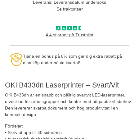
Leverans: Leveransdatum undersöks
Se fraktpriser
4,4 stjärnor på Trustpilot
Tjäna en bonus på 8% som ger dig extra rabatt på
dina köp under nästa kvartal!
OKI B433dn Laserprinter – Svart/Vit
OKI B433dn är en snabb och pålitlig svartvit LED-laserprinter,
utvecklad för arbetsgrupper och kontor med höga utskriftsbehov.
Den levererar skarpa dokument och hög produktivitet i en
kompakt design.
Fördelar:
• Skriv ut upp till 40 sidor/min.
• Automatisk dubbelsidig utskrift (duplex)