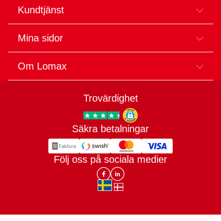
Kundtjänst
Mina sidor
Om Lomax
Trovärdighet
Säkra betalningar
Trygg E-handel
Följ oss på sociala medier
Lomax DK Facebook
Lomax SE LinkIn
sv-SE
da-DK