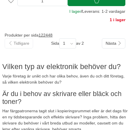
I lager
/
Leverans: 1-2 vardagar
1 i lager
Produkter per sida
12
24
48
Tidligare
Sida
1
av 2
Nästa
Vilken typ av elektronik behöver du?
Varje företag är unikt och har olika behov, även du och ditt företag,
så vilken elektronik behöver du?
Är du i behov av skrivare eller bläck och
toner?
Har färgpatronerna tagit slut i kopieringsrummet eller är det dags för
en ny tidsbesparande och effektiv skrivare? Inga problem, hitta den
skrivare du behöver i vårt breda utbud av modeller, oavsett om du
letar efter
vanliga skrivare
, behöver
smarta