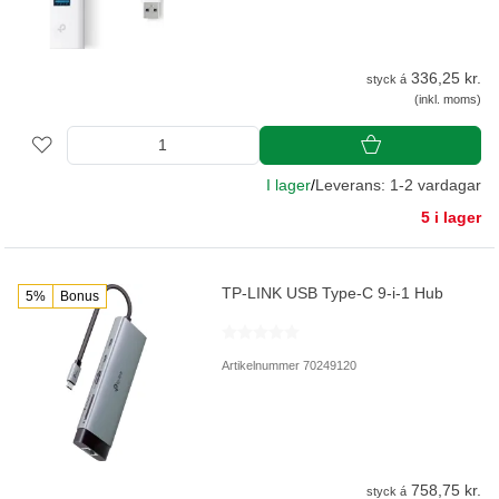
336,25 kr.
styck á
(inkl. moms)
I lager
/
Leverans: 1-2 vardagar
5 i lager
TP-LINK USB Type-C 9-i-1 Hub
5%
Bonus
Artikelnummer 70249120
758,75 kr.
styck á