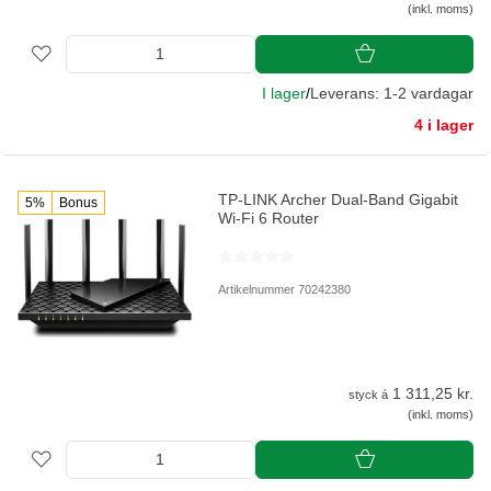
(inkl. moms)
I lager
/
Leverans: 1-2 vardagar
4 i lager
TP-LINK Archer Dual-Band Gigabit
5%
Bonus
Wi-Fi 6 Router
Artikelnummer 70242380
1 311,25 kr.
styck á
(inkl. moms)