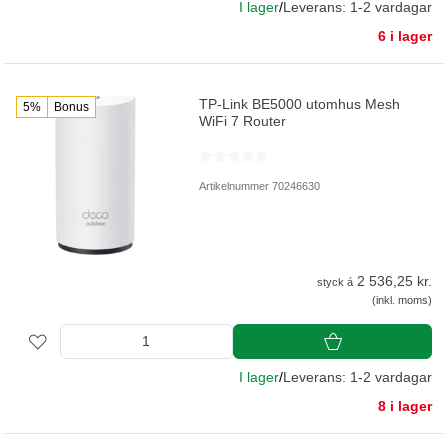
I lager
/
Leverans: 1-2 vardagar
6 i lager
TP-Link BE5000 utomhus Mesh
5%
Bonus
WiFi 7 Router
Artikelnummer 70246630
2 536,25 kr.
styck á
(inkl. moms)
I lager
/
Leverans: 1-2 vardagar
8 i lager