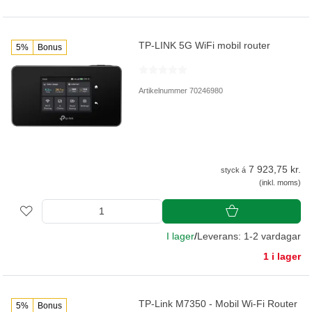
TP-LINK 5G WiFi mobil router
5%
Bonus
Artikelnummer 70246980
7 923,75 kr.
styck á
(inkl. moms)
I lager
/
Leverans: 1-2 vardagar
1 i lager
TP-Link M7350 - Mobil Wi-Fi Router
5%
Bonus