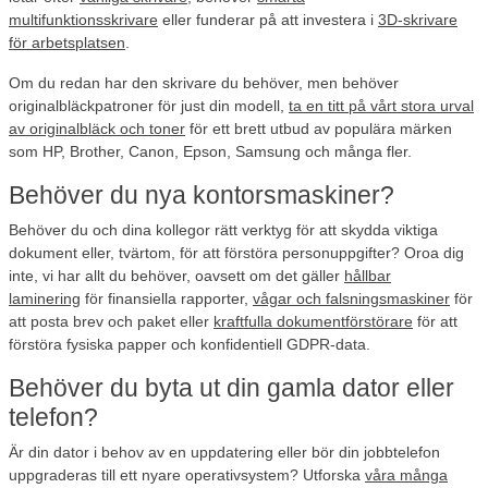
multifunktionsskrivare
eller funderar på att investera i
3D-skrivare
för arbetsplatsen
.
Om du redan har den skrivare du behöver, men behöver
originalbläckpatroner för just din modell,
ta en titt på vårt stora urval
av originalbläck och toner
för ett brett utbud av populära märken
som HP, Brother, Canon, Epson, Samsung och många fler.
Behöver du nya kontorsmaskiner?
Behöver du och dina kollegor rätt verktyg för att skydda viktiga
dokument eller, tvärtom, för att förstöra personuppgifter? Oroa dig
inte, vi har allt du behöver, oavsett om det gäller
hållbar
laminering
för finansiella rapporter,
vågar och falsningsmaskiner
för
att posta brev och paket eller
kraftfulla dokumentförstörare
för att
förstöra fysiska papper och konfidentiell GDPR-data.
Behöver du byta ut din gamla dator eller
telefon?
Är din dator i behov av en uppdatering eller bör din jobbtelefon
uppgraderas till ett nyare operativsystem? Utforska
våra många