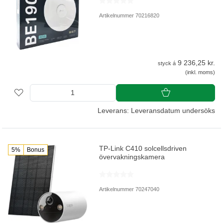
Artikelnummer 70216820
9 236,25 kr.
styck á
(inkl. moms)
Leverans: Leveransdatum undersöks
TP-Link C410 solcellsdriven
5%
Bonus
övervakningskamera
Artikelnummer 70247040