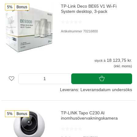
TP-Link Deco BE65 V1 Wi-Fi
5%
Bonus
System desktop, 3-pack
Artikelnummer 70216800
18 123,75 kr.
styck á
(inkl. moms)
Leverans: Leveransdatum undersöks
TP-LINK Tapo C230 AI
5%
Bonus
inomhusövervakningskamera