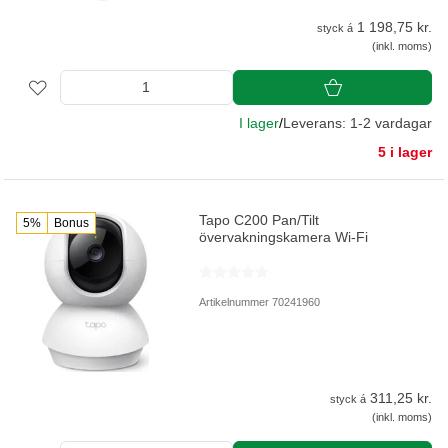
1 198,75 kr.
styck á
(inkl. moms)
I lager
/
Leverans: 1-2 vardagar
5 i lager
Tapo C200 Pan/Tilt
5%
Bonus
övervakningskamera Wi-Fi
Artikelnummer 70241960
311,25 kr.
styck á
(inkl. moms)