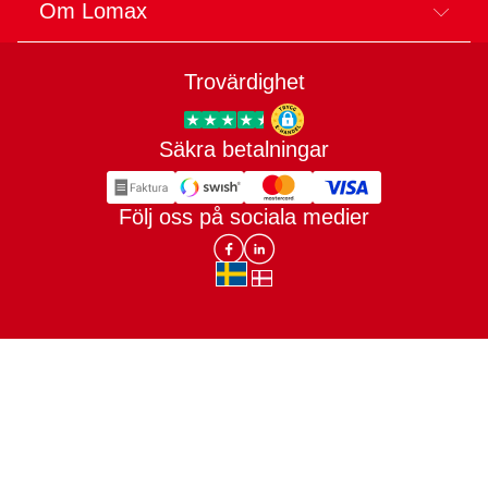
Om Lomax
Trovärdighet
Säkra betalningar
Trygg E-handel
Följ oss på sociala medier
Lomax DK Facebook
Lomax SE LinkIn
sv-SE
da-DK