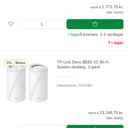
1 773,75 kr.
styck á
(inkl. moms)
I lager
/
Leverans: 1-2 vardagar
7 i lager
TP-Link Deco BE85 V1 Wi-Fi
5%
Bonus
System desktop, 2-pack
Artikelnummer 70216780
23 248,75 kr.
styck á
(inkl. moms)