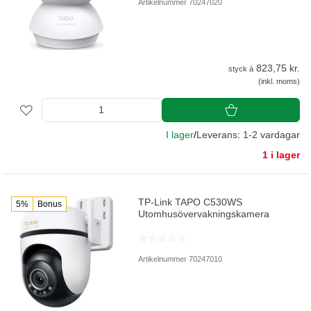
Artikelnummer 70247020
823,75 kr.
styck á
(inkl. moms)
I lager
/
Leverans: 1-2 vardagar
1 i lager
TP-Link TAPO C530WS
5%
Bonus
Utomhusövervakningskamera
Artikelnummer 70247010