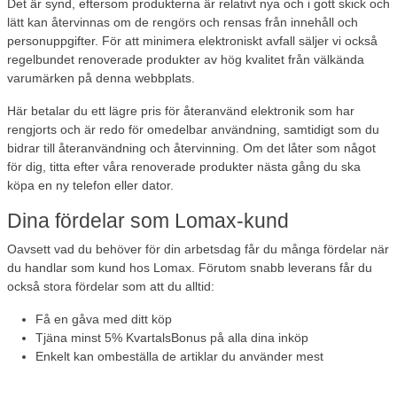
Det är synd, eftersom produkterna är relativt nya och i gott skick och
lätt kan återvinnas om de rengörs och rensas från innehåll och
personuppgifter. För att minimera elektroniskt avfall säljer vi också
regelbundet renoverade produkter av hög kvalitet från välkända
varumärken på denna webbplats.
Här betalar du ett lägre pris för återanvänd elektronik som har
rengjorts och är redo för omedelbar användning, samtidigt som du
bidrar till återanvändning och återvinning. Om det låter som något
för dig, titta efter våra renoverade produkter nästa gång du ska
köpa en ny telefon eller dator.
Dina fördelar som Lomax-kund
Oavsett vad du behöver för din arbetsdag får du många fördelar när
du handlar som kund hos Lomax. Förutom snabb leverans får du
också stora fördelar som att du alltid:
Få en gåva
med ditt köp
Tjäna minst 5% KvartalsBonus
på alla dina inköp
Enkelt kan ombeställa de artiklar
du använder mest