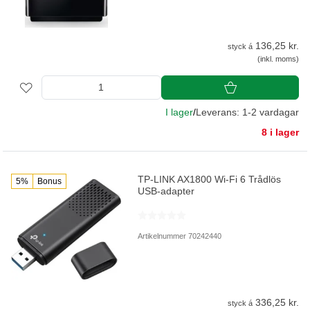
136,25 kr.
styck á
(inkl. moms)
I lager
/
Leverans: 1-2 vardagar
8 i lager
TP-LINK AX1800 Wi-Fi 6 Trådlös
5%
Bonus
USB-adapter
Artikelnummer 70242440
336,25 kr.
styck á