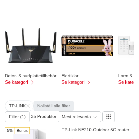
Dator- & surfplattetillbehör
Elartiklar
Larm & öv
Se kategori
Se kategori
Se katego
TP-LINK
Nollställ alla filter
35 Produkter
Filter (1)
Mest relevanta
TP-Link NE210-Outdoor 5G router
5%
Bonus