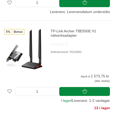
Leverans: Leveransdatum undersöks
TP-Link Archer TBE550E V1
5%
Bonus
nätverksadapter
Artikelnummer 70216840
1 573,75 kr.
styck á
(inkl. moms)
I lager
/
Leverans: 1-2 vardagar
13 i lager