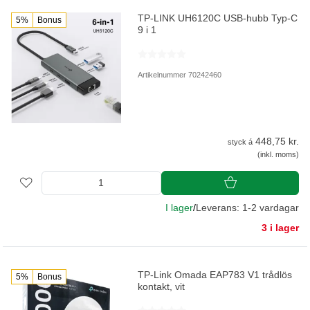
TP-LINK UH6120C USB-hubb Typ-C
5%
Bonus
9 i 1
Artikelnummer 70242460
448,75 kr.
styck á
(inkl. moms)
I lager
/
Leverans: 1-2 vardagar
3 i lager
TP-Link Omada EAP783 V1 trådlös
5%
Bonus
kontakt, vit