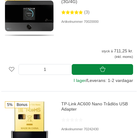
(3G/4G)
(3)
Artikelnummer 70020000
711,25 kr.
styck á
(inkl. moms)
I lager
/
Leverans: 1-2 vardagar
TP-Link AC600 Nano Trådlös USB
5%
Bonus
Adapter
Artikelnummer 70242430