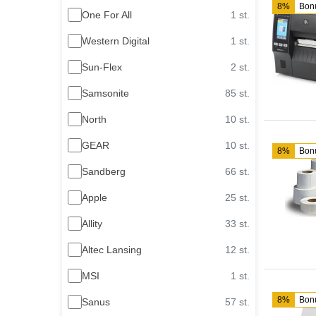
8%
Bon
One For All
1 st.
Western Digital
1 st.
Sun-Flex
2 st.
Samsonite
85 st.
North
10 st.
GEAR
10 st.
8%
Bon
Sandberg
66 st.
Apple
25 st.
Allity
33 st.
Altec Lansing
12 st.
MSI
1 st.
8%
Bon
Sanus
57 st.