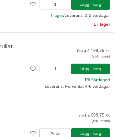
Lägg i korg
I lager
/
Leverans: 1-2 vardagar
1 i lager
ullar
4 198,75 kr.
låda á
(inkl. moms)
Lägg i korg
På fjärrlager
/
Leverans: Förväntat 4-6 vardagar
698,75 kr.
styck á
(inkl. moms)
Antal
Lägg i korg