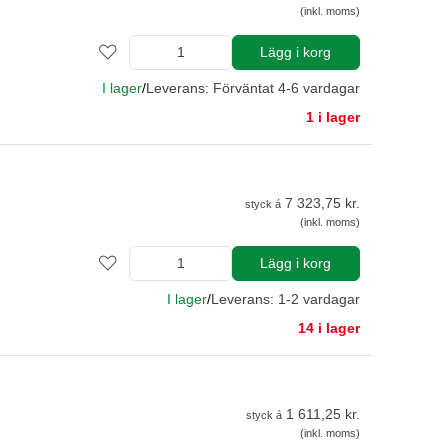
(inkl. moms)
Lägg i korg
I lager
/
Leverans: Förväntat 4-6 vardagar
1 i lager
7 323,75 kr.
styck á
(inkl. moms)
Lägg i korg
I lager
/
Leverans: 1-2 vardagar
14 i lager
1 611,25 kr.
styck á
(inkl. moms)