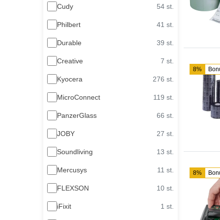
Cudy
54 st.
Philbert
41 st.
Durable
39 st.
Creative
7 st.
8%
Bon
Kyocera
276 st.
MicroConnect
119 st.
PanzerGlass
66 st.
JOBY
27 st.
Soundliving
13 st.
Mercusys
11 st.
8%
Bon
FLEXSON
10 st.
iFixit
1 st.