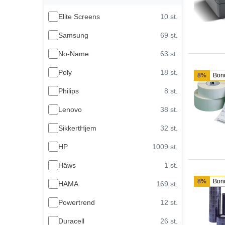
Elite Screens
10 st.
Samsung
69 st.
No-Name
63 st.
Poly
18 st.
8%
Bon
Philips
8 st.
Lenovo
38 st.
SikkertHjem
32 st.
HP
1009 st.
Hâws
1 st.
8%
Bon
HAMA
169 st.
Powertrend
12 st.
Duracell
26 st.