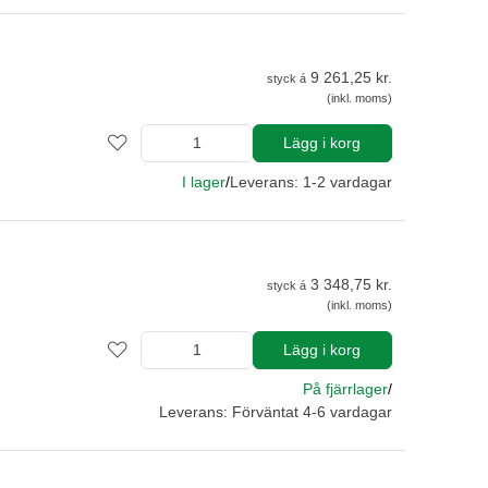
9 261,25 kr.
styck á
(inkl. moms)
Lägg i korg
I lager
/
Leverans: 1-2 vardagar
3 348,75 kr.
styck á
(inkl. moms)
Lägg i korg
På fjärrlager
/
Leverans: Förväntat 4-6 vardagar