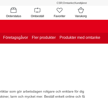
CSR
|
Omtanke
|
Kundtjänst
Orderstatus
Ombeställ
Favoriter
Varukorg
Företagsgåvor
Fler produkter
Produkter med omtanke
tiklar som gör arbetsdagen roligare och enklare för dig
skiner, larm och mycket mer. Beställ enkelt online och få