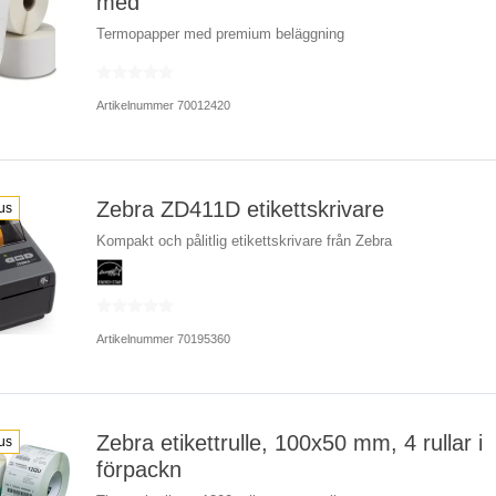
med
Termopapper med premium beläggning
Artikelnummer 70012420
Zebra ZD411D etikettskrivare
us
Kompakt och pålitlig etikettskrivare från Zebra
Artikelnummer 70195360
Zebra etikettrulle, 100x50 mm, 4 rullar i
us
förpackn