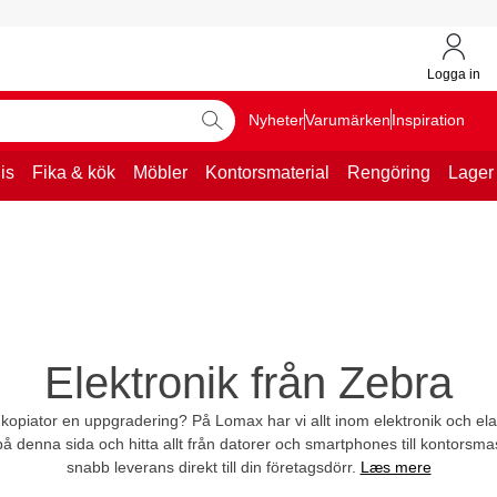
Logga in
Nyheter
Varumärken
Inspiration
is
Fika & kök
Möbler
Kontorsmaterial
Rengöring
Lager
Elektronik från Zebra
kopiator en uppgradering? På Lomax har vi allt inom elektronik och elar
å denna sida och hitta allt från datorer och smartphones till kontorsma
snabb leverans direkt till din företagsdörr.
Læs mere