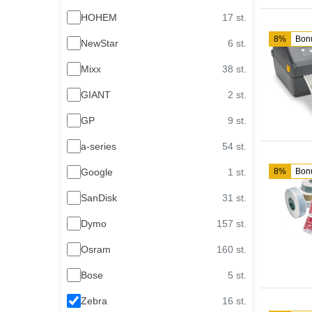
HOHEM
17 st.
8%
Bon
NewStar
6 st.
Mixx
38 st.
GIANT
2 st.
GP
9 st.
a-series
54 st.
Google
1 st.
8%
Bon
SanDisk
31 st.
Dymo
157 st.
Osram
160 st.
Bose
5 st.
Zebra
16 st.