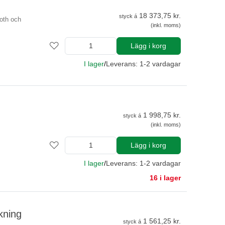
18 373,75 kr.
styck á
oth och
(inkl. moms)
Lägg i korg
I lager
/
Leverans: 1-2 vardagar
1 998,75 kr.
styck á
(inkl. moms)
Lägg i korg
I lager
/
Leverans: 1-2 vardagar
16 i lager
kning
1 561,25 kr.
styck á