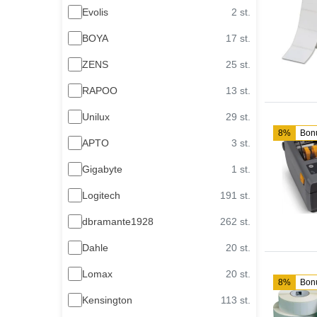
Evolis
2 st.
BOYA
17 st.
ZENS
25 st.
RAPOO
13 st.
Unilux
29 st.
8%
Bon
APTO
3 st.
Gigabyte
1 st.
Logitech
191 st.
dbramante1928
262 st.
Dahle
20 st.
Lomax
20 st.
8%
Bon
Kensington
113 st.