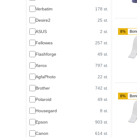
Verbatim
178 st.
Desire2
25 st.
ASUS
2 st.
8%
Bon
Fellowes
257 st.
Flashforge
49 st.
Xerox
797 st.
AgfaPhoto
22 st.
Brother
742 st.
8%
Bon
Polaroid
49 st.
Housegard
8 st.
Epson
903 st.
Canon
614 st.