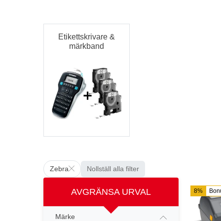
Etikettskrivare &
märkband
Zebra
Nollställ alla filter
AVGRÄNSA URVAL
8%
Bon
Märke