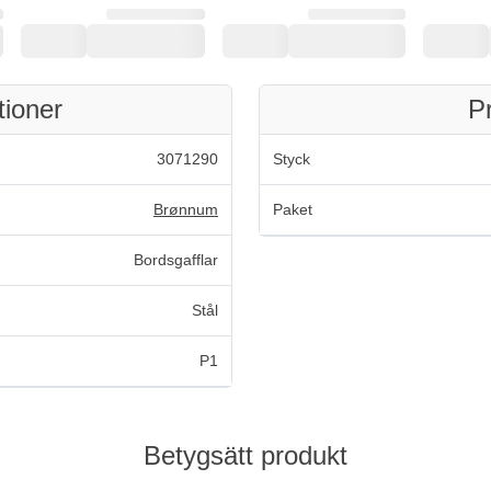
tioner
P
3071290
Styck
Brønnum
Paket
Bordsgafflar
Stål
P1
Betygsätt produkt