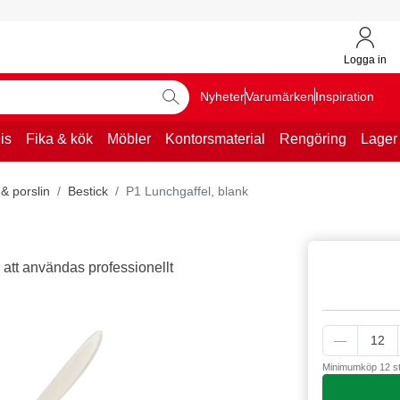
Logga in
Nyheter
Varumärken
Inspiration
is
Fika & kök
Möbler
Kontorsmaterial
Rengöring
Lager
& porslin
Bestick
P1 Lunchgaffel, blank
 att användas professionellt
Minimumköp 12 s