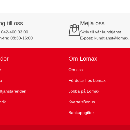
ng till oss
Mejla oss
:
042-400 93 00
Skriv till vår kundtjänst
-fre: 08:30-16:00
E-post:
kundtjanst@lomax.
idor
Om Lomax
r
Om oss
ta
Fördelar hos Lomax
dtjänstärenden
Jobba på Lomax
orik
KvartalsBonus
Bankuppgifter