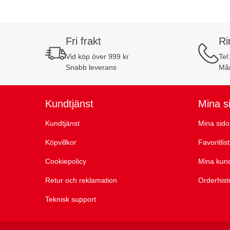
Fri frakt
Ri
Vid köp över 999 kr
Tel
Snabb leverans
Mån
Kundtjänst
Mina s
Kundtjänst
Mina sido
Köpvillkor
Favoritlis
Cookiepolicy
Mina kun
Retur och reklamation
Orderhist
Teknisk support