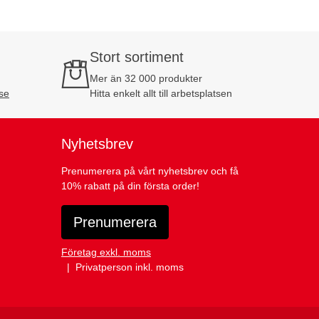
Stort sortiment
Mer än 32 000 produkter
se
Hitta enkelt allt till arbetsplatsen
Nyhetsbrev
Prenumerera på vårt nyhetsbrev och få
10% rabatt på din första order!
Prenumerera
Företag exkl. moms
Privatperson inkl. moms