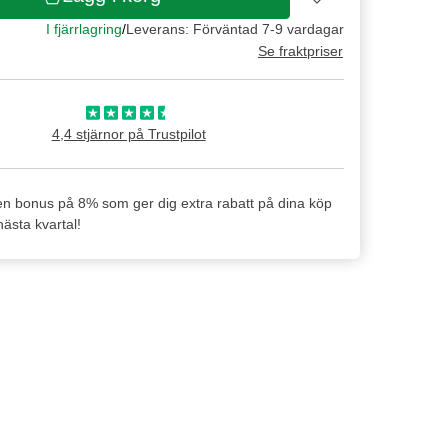
I fjärrlagring
/
Leverans: Förväntad 7-9 vardagar
Se fraktpriser
4,4 stjärnor på Trustpilot
en bonus på 8% som ger dig extra rabatt på dina köp
ästa kvartal!