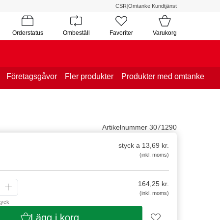
CSR
|
Omtanke
|
Kundtjänst
Orderstatus
Ombeställ
Favoriter
Varukorg
Företagsgåvor
Fler produkter
Produkter med omtanke
Artikelnummer 3071290
styck a 13,69 kr.
(inkl. moms)
164,25
kr.
(inkl. moms)
tyck
Lägg i korg