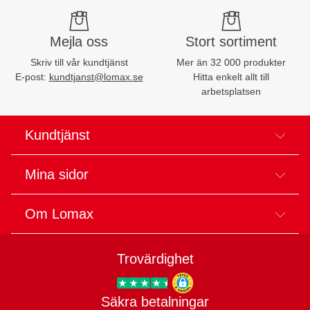
Mejla oss
Stort sortiment
Skriv till vår kundtjänst
Mer än 32 000 produkter
E-post:
kundtjanst@lomax.se
Hitta enkelt allt till
arbetsplatsen
Kundtjänst
Mina sidor
Om Lomax
Trovärdighet
Säkra betalningar
Trygg E-handel