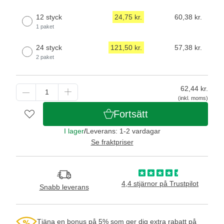
12 styck
24,75 kr.
60,38 kr.
1 paket
24 styck
121,50 kr.
57,38 kr.
2 paket
62,44
kr.
(inkl. moms)
Fortsätt
I lager
/
Leverans: 1-2 vardagar
Se fraktpriser
4,4 stjärnor på Trustpilot
Snabb leverans
Tjäna en bonus på 5% som ger dig extra rabatt på