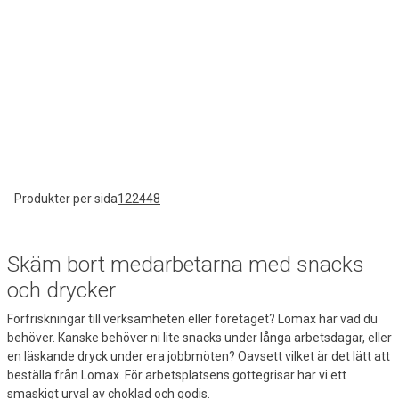
Produkter per sida
12
24
48
Skäm bort medarbetarna med snacks
och drycker
Förfriskningar till verksamheten eller företaget? Lomax har vad du
behöver. Kanske behöver ni lite snacks under långa arbetsdagar, eller
en läskande dryck under era jobbmöten? Oavsett vilket är det lätt att
beställa från Lomax. För arbetsplatsens gottegrisar har vi ett
smaskigt urval av
choklad och godis
.