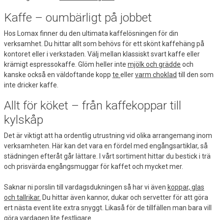
Kaffe – oumbärligt på jobbet
Hos Lomax finner du den ultimata kaffelösningen för din
verksamhet. Du hittar allt som behövs för ett skönt kaffehäng på
kontoret eller i verkstaden. Välj mellan klassiskt svart kaffe eller
krämigt espressokaffe. Glöm heller inte
mjölk och grädde
och
kanske också en väldoftande kopp
te
eller
varm choklad
till den som
inte dricker kaffe.
Allt för köket – från kaffekoppar till
kylskåp
Det är viktigt att ha ordentlig utrustning vid olika arrangemang inom
verksamheten. Här kan det vara en fördel med engångsartiklar, så
städningen efteråt går lättare. I vårt sortiment hittar du bestick i trä
och prisvärda engångsmuggar för kaffet och mycket mer.
Saknar ni porslin till vardagsdukningen så har vi även
koppar, glas
och tallrikar.
Du hittar även kannor, dukar och servetter för att göra
ert nästa event lite extra snyggt. Likaså för de tillfällen man bara vill
göra vardagen lite festligare.