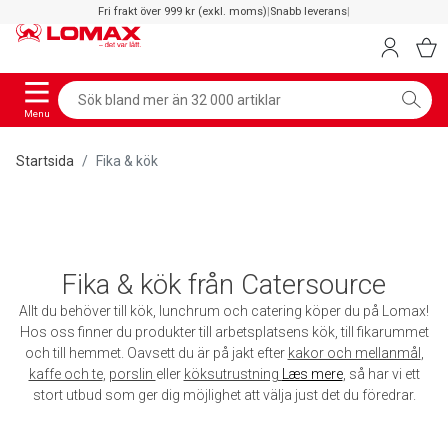
Fri frakt över 999 kr (exkl. moms)
|
Snabb leverans
|
Menu
Startsida
Fika & kök
Fika & kök från Catersource
Allt du behöver till kök, lunchrum och catering köper du på Lomax!
Hos oss finner du produkter till arbetsplatsens kök, till fikarummet
och till hemmet. Oavsett du är på jakt efter
kakor och mellanmål
,
kaffe och te
,
porslin
eller
köksutrustning
Læs mere
, så har vi ett
stort utbud som ger dig möjlighet att välja just det du föredrar.