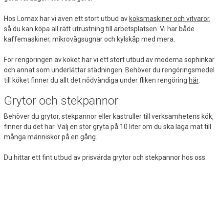
Hos Lomax har vi även ett stort utbud av
köksmaskiner och vitvaror
,
så du kan köpa all rätt utrustning till arbetsplatsen. Vi har både
kaffemaskiner, mikrovågsugnar och kylskåp med mera.
För rengöringen av köket har vi ett stort utbud av moderna sophinkar
och annat som underlättar städningen. Behöver du rengöringsmedel
till köket finner du allt det nödvändiga under fliken rengöring
här
.
Grytor och stekpannor
Behöver du grytor, stekpannor eller kastruller till verksamhetens kök,
finner du det här. Välj en stor gryta på 10 liter om du ska laga mat till
många människor på en gång.
Du hittar ett fint utbud av prisvärda grytor och stekpannor hos oss.
Kom ihåg att kontrollera om kastruller och stekpannor är kompatibla
med din spis eller kokplatta. Har du en induktionshäll ska grytor och
stekpannor vara anpassade för induktion, annars fungerar inte
kokplattan.
Köksknivar av bra kvalitet