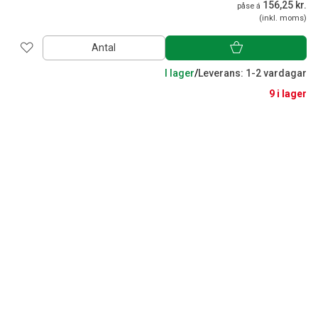
156,25 kr.
påse á
(inkl. moms)
Antal
I lager
/
Leverans: 1-2 vardagar
9 i lager