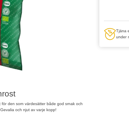
Tjäna 
under n
nrost
let för den som värdesätter både god smak och
 Gevalia och njut av varje kopp!