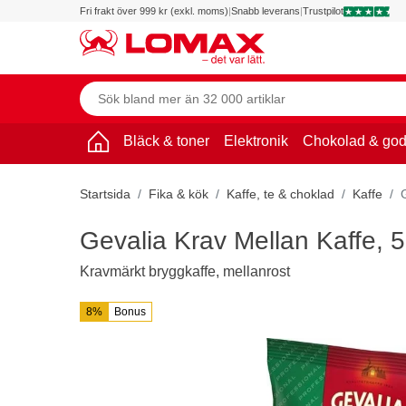
Fri frakt över 999 kr (exkl. moms)
|
Snabb leverans
|
Trustpilot
Bläck & toner
Elektronik
Chokolad & god
Startsida
Fika & kök
Kaffe, te & choklad
Kaffe
Gevalia Krav Mellan Kaffe, 
Kravmärkt bryggkaffe, mellanrost
8%
Bonus