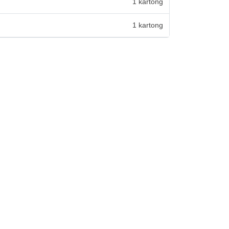
1 kartong
1 kartong
av 5 stjärnor