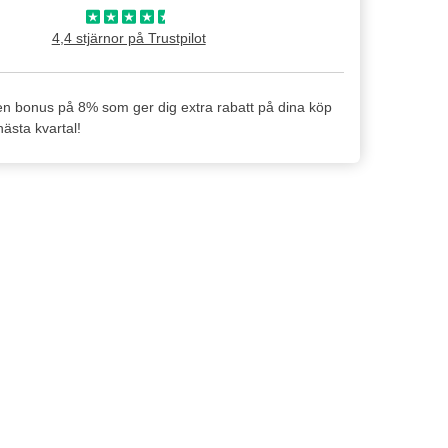
4,4 stjärnor på Trustpilot
en bonus på 8% som ger dig extra rabatt på dina köp
ästa kvartal!