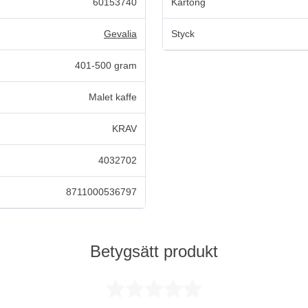
60153740
Kartong
Gevalia
Styck
401-500 gram
Malet kaffe
KRAV
4032702
8711000536797
Betygsätt produkt
Betygsatt 0 