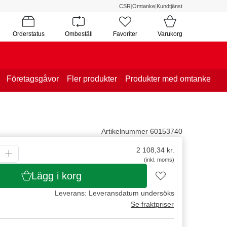
CSR
|
Omtanke
|
Kundtjänst
Orderstatus
Ombeställ
Favoriter
Varukorg
Företagsgåvor
Fler produkter
Produkter med omtanke
Artikelnummer 60153740
2 108,34
kr.
(inkl. moms)
Lägg i korg
Leverans: Leveransdatum undersöks
Se fraktpriser