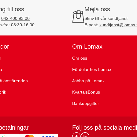
ng till oss
Mejla oss
:
042-400 93 00
Skriv till vår kundtjänst
-fre: 08:30-16:00
E-post:
kundtjanst@lomax.
idor
Om Lomax
r
Om oss
ta
Fördelar hos Lomax
dtjänstärenden
Jobba på Lomax
orik
KvartalsBonus
Bankuppgifter
betalningar
Följ oss på sociala med
Lomax DK Facebook
Lomax SE LinkIn