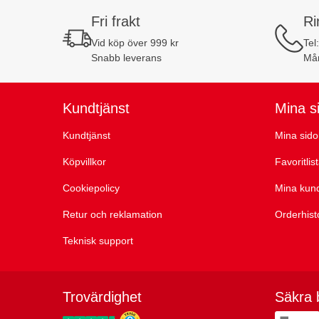
Fri frakt
Ri
Vid köp över 999 kr
Tel
Snabb leverans
Mån
Kundtjänst
Mina s
Kundtjänst
Mina sido
Köpvillkor
Favoritlis
Cookiepolicy
Mina kun
Retur och reklamation
Orderhist
Teknisk support
Trovärdighet
Säkra 