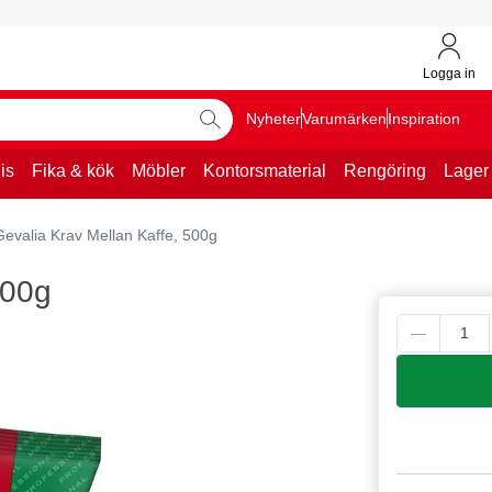
Logga in
Nyheter
Varumärken
Inspiration
is
Fika & kök
Möbler
Kontorsmaterial
Rengöring
Lager
Gevalia Krav Mellan Kaffe, 500g
500g