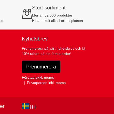
Stort sortiment
Mer än 32 000 produkter
se
Hitta enkelt allt till arbetsplatsen
Nyhetsbrev
Prenumerera på vårt nyhetsbrev och få
10% rabatt på din första order!
Prenumerera
Företag exkl. moms
Privatperson inkl. moms
ier
sv-SE
da-DK