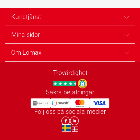
Kundtjänst
Mina sidor
Om Lomax
Trovärdighet
Säkra betalningar
Trygg E-handel
Följ oss på sociala medier
Lomax DK Facebook
Lomax SE LinkIn
sv-SE
da-DK