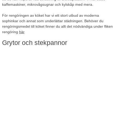
kaffemaskiner, mikrovågsugnar och kylskåp med mera.
För rengöringen av köket har vi ett stort utbud av moderna
sophinkar och annat som underlättar städningen. Behöver du
rengöringsmedel till köket finner du allt det nödvändiga under fliken
rengöring
här
.
Grytor och stekpannor
Behöver du grytor, stekpannor eller kastruller till verksamhetens
kök, finner du det här. Välj en stor gryta på 10 liter om du ska laga
mat till många människor på en gång.
Du hittar ett fint utbud av prisvärda grytor och stekpannor hos oss.
Kom ihåg att kontrollera om kastruller och stekpannor är kompatibla
med din spis eller kokplatta. Har du en induktionshäll ska grytor och
stekpannor vara anpassade för induktion, annars fungerar inte
kokplattan.
Köksknivar av bra kvalitet
Vem vill inte vara vassaste kniven i lådan? Köksknivar är ett viktigt