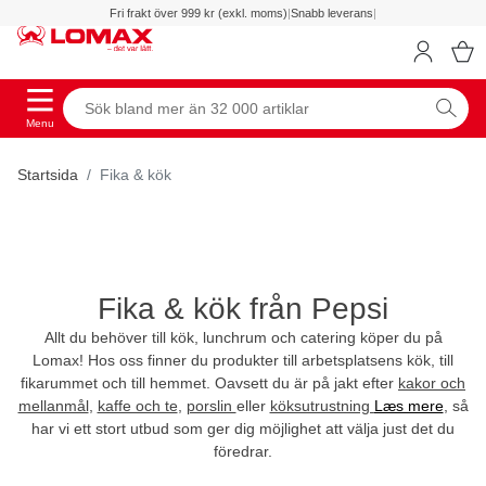
Fri frakt över 999 kr (exkl. moms)
|
Snabb leverans
|
Menu
Startsida
Fika & kök
Fika & kök från Pepsi
Allt du behöver till kök, lunchrum och catering köper du på
Lomax! Hos oss finner du produkter till arbetsplatsens kök, till
fikarummet och till hemmet. Oavsett du är på jakt efter
kakor och
mellanmål
,
kaffe och te
,
porslin
eller
köksutrustning
Læs mere
, så
har vi ett stort utbud som ger dig möjlighet att välja just det du
föredrar.