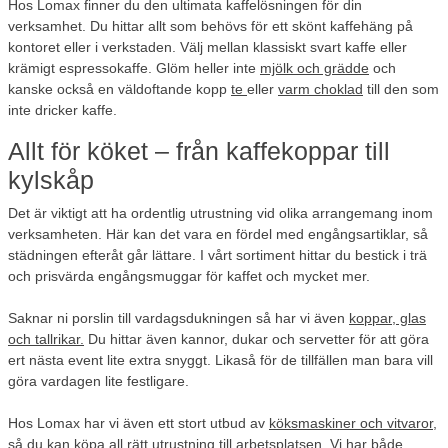
Hos Lomax finner du den ultimata kaffelösningen för din
verksamhet. Du hittar allt som behövs för ett skönt kaffehäng på
kontoret eller i verkstaden. Välj mellan klassiskt svart kaffe eller
krämigt espressokaffe. Glöm heller inte
mjölk och grädde
och
kanske också en väldoftande kopp
te
eller
varm choklad
till den som
inte dricker kaffe.
Allt för köket – från kaffekoppar till
kylskåp
Det är viktigt att ha ordentlig utrustning vid olika arrangemang inom
verksamheten. Här kan det vara en fördel med engångsartiklar, så
städningen efteråt går lättare. I vårt sortiment hittar du bestick i trä
och prisvärda engångsmuggar för kaffet och mycket mer.
Saknar ni porslin till vardagsdukningen så har vi även
koppar, glas
och tallrikar.
Du hittar även kannor, dukar och servetter för att göra
ert nästa event lite extra snyggt. Likaså för de tillfällen man bara vill
göra vardagen lite festligare.
Hos Lomax har vi även ett stort utbud av
köksmaskiner och vitvaror
,
så du kan köpa all rätt utrustning till arbetsplatsen. Vi har både