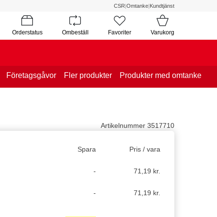
CSR
|
Omtanke
|
Kundtjänst
Orderstatus
Ombeställ
Favoriter
Varukorg
Företagsgåvor
Fler produkter
Produkter med omtanke
Artikelnummer 3517710
Spara
Pris / vara
-
71,19 kr.
-
71,19 kr.