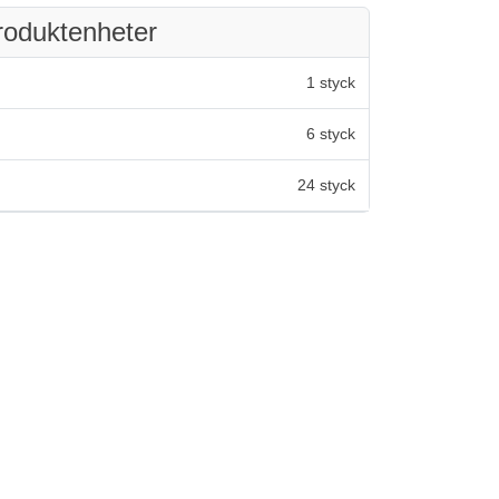
roduktenheter
1 styck
6 styck
24 styck
av 5 stjärnor