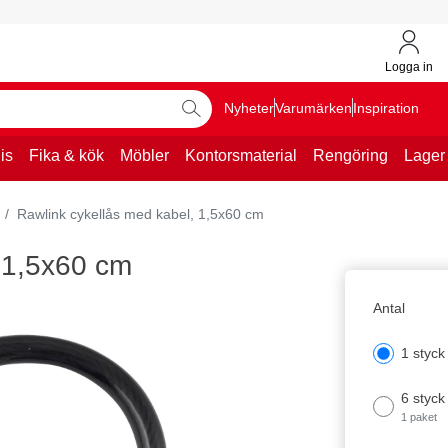
Logga in
Nyheter
Varumärken
Inspiration
is
Fika & kök
Möbler
Kontorsmaterial
Rengöring
Lager
Rawlink cykellås med kabel, 1,5x60 cm
 1,5x60 cm
Antal
1 styck
6 styck
1 paket