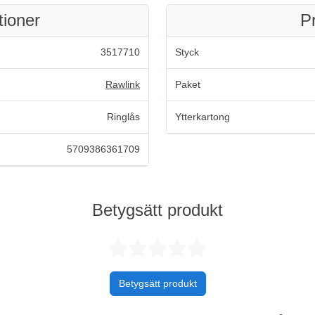
tioner
P
3517710
Styck
Rawlink
Paket
Ringlås
Ytterkartong
5709386361709
Betygsätt produkt
Betygsatt 0 
Betygsätt produkt