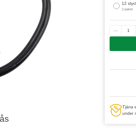
12 styc
2 paket
Tjäna 
under n
lås