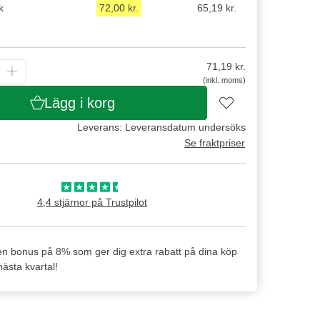
k
72,00 kr.
65,19 kr.
71,19
kr.
(inkl. moms)
Lägg i korg
Leverans: Leveransdatum undersöks
Se fraktpriser
4,4 stjärnor på Trustpilot
en bonus på 8% som ger dig extra rabatt på dina köp
ästa kvartal!