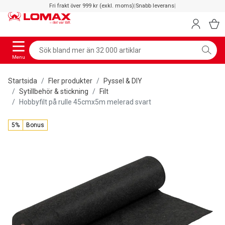
Fri frakt över 999 kr (exkl. moms)
|
Snabb leverans
|
Menu
Startsida
Fler produkter
Pyssel & DIY
Sytillbehör & stickning
Filt
Hobbyfilt på rulle 45cmx5m melerad svart
5%
Bonus