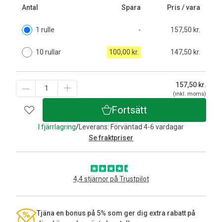
Antal
Spara
Pris / vara
1 rulle
-
157,50 kr.
10 rullar
100,00 kr.
147,50 kr.
157,50
kr.
(inkl. moms)
Fortsätt
I fjärrlagring
/
Leverans: Förväntad 4-6 vardagar
Se fraktpriser
4,4 stjärnor på Trustpilot
Tjäna en bonus på 5% som ger dig extra rabatt på